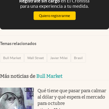
Registrate sin cargo
en El Cronista
para una experiencia a tu medida.
Quiero registrarme
Temas relacionados
Bull Market
Wall Street
Javier Milei
Brasil
Más noticias de
Bull Market
Qué tiene que pasar para calmar
al dólar y qué espera el mercado
para octubre