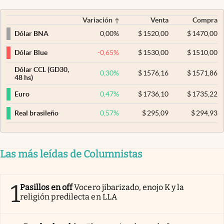
Variación
Venta
Compra
0,00
%
$
1520,00
$
1470,00
Dólar BNA
-0,65
%
$
1530,00
$
1510,00
Dólar Blue
Dólar CCL (GD30,
0,30
%
$
1576,16
$
1571,86
48 hs)
0,47
%
$
1736,10
$
1735,22
Euro
0,57
%
$
295,09
$
294,93
Real brasileño
Las más leídas de Columnistas
1
Pasillos en off
Vocero jibarizado, enojo K y la
religión predilecta en LLA