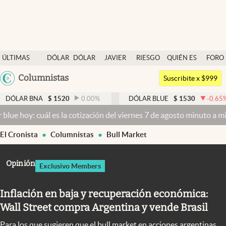
Últimas noticias
ÚLTIMAS
DÓLAR
DÓLAR
JAVIER
RIESGO
QUIÉN ES
FORO
Dólar
NOTICIAS
BLUE
MILEI
PAÍS
QUIÉN
Argentina
Columnistas
Members
Suscribite x $999
España
Economía y Política
$
1520
0.00
%
DÓLAR BLUE
$
1530
-0.65
%
DÓLAR
México
ál es la cotización del viernes 7 de agosto minuto a minuto
Dólar ho
Finanzas y Mercados
USA
El Cronista
Columnistas
Bull Market
Mercados Online
Colombia
Uruguay
Negocios
Opinión
Exclusivo Members
Columnistas
Inflación en baja y recuperación económica:
Otras secciones
Wall Street compra Argentina y vende Brasil
Apertura
Para los que sugieren que el bull market en acciones argentinas