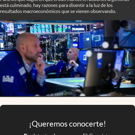
Infotechnology
está culminado, hay razones para disentir a la luz de los
resultados macroeconómicos que se vienen observando.
Clase
Clima
Mundial 2026
Eventos Corporativos
El Cronista Studio
Mediakit
abre en nueva pestaña
Argentina
¡Queremos conocerte!