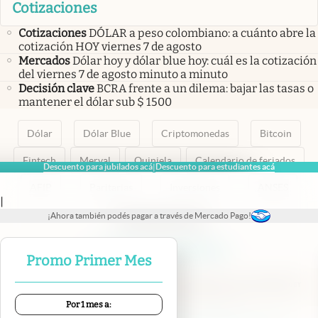
Cotizaciones
Cotizaciones
DÓLAR a peso colombiano: a cuánto abre la
cotización HOY viernes 7 de agosto
Mercados
Dólar hoy y dólar blue hoy: cuál es la cotización
del viernes 7 de agosto minuto a minuto
Decisión clave
BCRA frente a un dilema: bajar las tasas o
mantener el dólar sub $ 1500
Dólar
Dólar Blue
Criptomonedas
Bitcoin
Fintech
Merval
Quiniela
Calendario de feriados
Descuento para jubilados acá
Descuento para estudiantes acá
|
AFIP
Paritarias
Inversiones
ANSES
|
¡Ahora también podés pagar a través de Mercado Pago!
abre en nueva pestaña
abre en nueva pestaña
abre en nueva pestaña
abre en nueva pestaña
abre en nueva pestaña
Promo Primer Mes
Por 1 mes a: