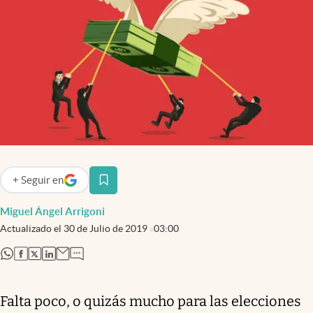
Infotechnology
Clase
Clima
Mundial 2026
Eventos Corporativos
El Cronista Studio
Mediakit
+
Seguir
en
abre en nueva pestaña
abre en nueva pestaña
Argentina
Miguel Ángel Arrigoni
Actualizado el
30 de Julio de 2019
03:00
abre en nueva pestaña
abre en nueva pestaña
abre en nueva pestaña
abre en nueva pestaña
Falta poco, o quizás mucho para las elecciones