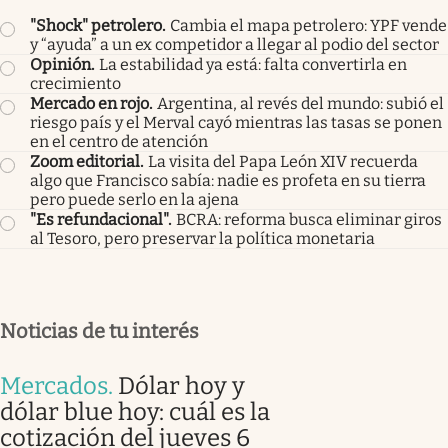
"Shock" petrolero
.
Cambia el mapa petrolero: YPF vende
y “ayuda” a un ex competidor a llegar al podio del sector
Opinión
.
La estabilidad ya está: falta convertirla en
crecimiento
Mercado en rojo
.
Argentina, al revés del mundo: subió el
riesgo país y el Merval cayó mientras las tasas se ponen
en el centro de atención
Zoom editorial
.
La visita del Papa León XIV recuerda
algo que Francisco sabía: nadie es profeta en su tierra
pero puede serlo en la ajena
"Es refundacional"
.
BCRA: reforma busca eliminar giros
al Tesoro, pero preservar la política monetaria
Noticias de tu interés
Mercados
.
Dólar hoy y
dólar blue hoy: cuál es la
cotización del jueves 6