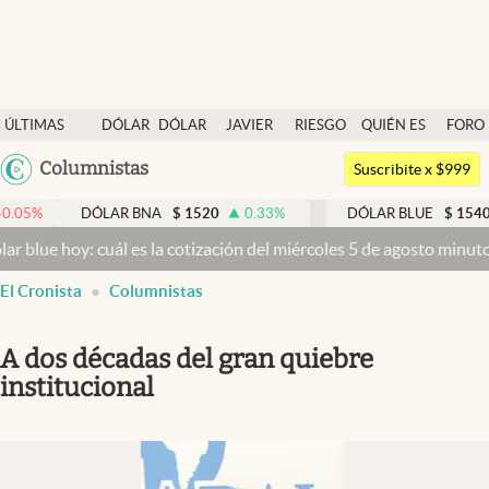
Últimas noticias
ÚLTIMAS
DÓLAR
DÓLAR
JAVIER
RIESGO
QUIÉN ES
FORO
Dólar
NOTICIAS
BLUE
MILEI
PAÍS
QUIÉN
Argentina
Columnistas
Members
Suscribite x $999
España
Economía y Política
DÓLAR BNA
$
1520
0.33
%
DÓLAR BLUE
$
1540
-0.3
México
y: cuál es la cotización del miércoles 5 de agosto minuto a minuto
D
Finanzas y Mercados
USA
El Cronista
Columnistas
Mercados Online
Colombia
Uruguay
Negocios
A dos décadas del gran quiebre
Columnistas
institucional
Otras secciones
Apertura