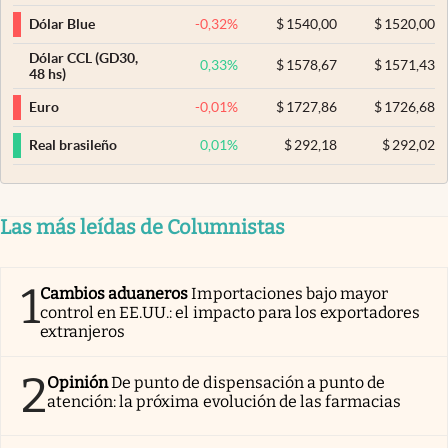
-0,32
%
$
1540,00
$
1520,00
Dólar Blue
Dólar CCL (GD30,
0,33
%
$
1578,67
$
1571,43
48 hs)
-0,01
%
$
1727,86
$
1726,68
Euro
0,01
%
$
292,18
$
292,02
Real brasileño
Las más leídas de Columnistas
1
Cambios aduaneros
Importaciones bajo mayor
control en EE.UU.: el impacto para los exportadores
extranjeros
2
Opinión
De punto de dispensación a punto de
atención: la próxima evolución de las farmacias