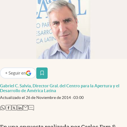
Infotechnology
Clase
Clima
Mundial 2026
Eventos Corporativos
El Cronista Studio
Mediakit
+
Seguir
en
abre en nueva pestaña
abre en nueva pestaña
Argentina
Gabriel C. Salvia, Director Gral. del Centro para la Apertura y el
Desarrollo de América Latina
Actualizado el
26 de Noviembre de 2014
03:00
abre en nueva pestaña
abre en nueva pestaña
abre en nueva pestaña
abre en nueva pestaña
En una encuesta realizada por Carlos Fara &