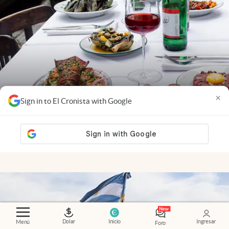
×
Sign in to El Cronista with Google
Experiencias
.
Cocina sin timidez en una
esquina de barrio
Florencia Pulla
Dolar
Inicio
Ingresar
Menú
Foro