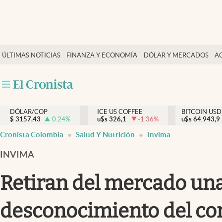
Finanzas y economía
ÚLTIMAS NOTICIAS
FINANZA Y ECONOMÍA
DÓLAR Y MERCADOS
A
Salud y nutrición
Vida espiritual
Actualidad
DÓLAR/COP
ICE US COFFEE
BITCOIN USD
Tiempo libre
$
3157,43
0.24
%
u$s
326,1
-1.36
%
u$s
64.943,9
Dólar y mercados
Cronista Colombia
Salud Y Nutrición
Invima
Curiosidades
INVIMA
Retiran del mercado una 
desconocimiento del co