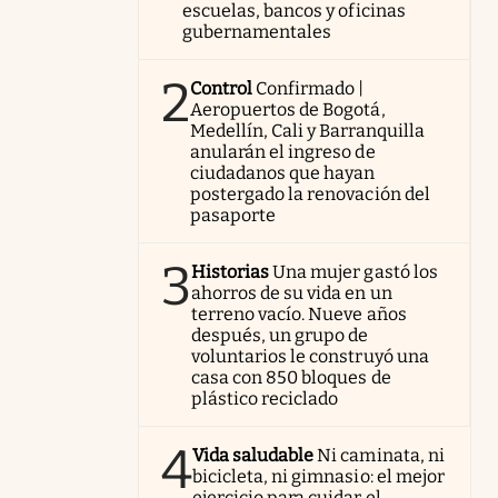
escuelas, bancos y oficinas
gubernamentales
2
Control
Confirmado |
Aeropuertos de Bogotá,
Medellín, Cali y Barranquilla
anularán el ingreso de
ciudadanos que hayan
postergado la renovación del
pasaporte
3
Historias
Una mujer gastó los
ahorros de su vida en un
terreno vacío. Nueve años
después, un grupo de
voluntarios le construyó una
casa con 850 bloques de
plástico reciclado
4
Vida saludable
Ni caminata, ni
bicicleta, ni gimnasio: el mejor
ejercicio para cuidar el