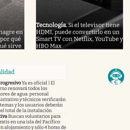
Tecnología
.
Si el televisor tiene
inagre en
HDMI, puede convertirlo en un
 por qué
Smart TV con Netflix, YouTube y
ué sirve
HBO Max
lidad
progresivo
Ya es oficial | El
no renovará todos los
ores de agua: personal
strativo y técnicos verificarán
stemas y los usuarios deberán
el total de la instalación
tiva
Buscan voluntarios para
gratis en una isla del Pacífico:
n alojamiento y sólo 4 horas de