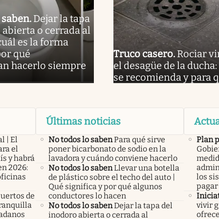
o saben
.
Dejar la tapa
 abierta o cerrada al
cuál es la forma
por qué
Truco casero
.
Rociar v
n hacerlo siempre
el desagüe de la ducha:
se recomienda y para q
Últimas noticias
Actua
l | El
No todos lo saben
Para qué sirve
Plan 
ra el
poner bicarbonato de sodio en la
Gobier
ís y habrá
lavadora y cuándo conviene hacerlo
medid
en 2026:
admini
No todos lo saben
Llevar una botella
oficinas
los si
de plástico sobre el techo del auto |
pagar 
Qué significa y por qué algunos
uertos de
conductores lo hacen
Inicia
ranquilla
vivir 
No todos lo saben
Dejar la tapa del
dadanos
ofrece
inodoro abierta o cerrada al