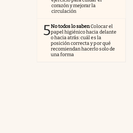
corazón y mejorar la
circulación
5
No todos lo saben
Colocar el
papel higiénico hacia delante
o hacia atrás: cuál es la
posición correcta y por qué
recomiendan hacerlo solo de
una forma