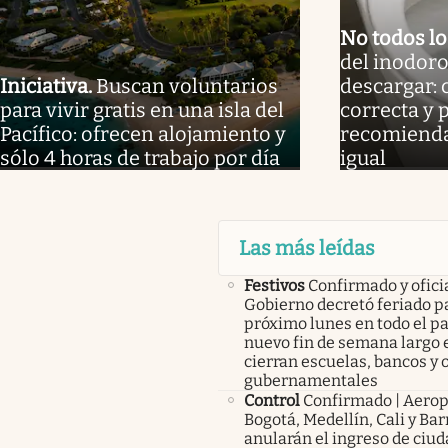
No todos l
del inodoro
Iniciativa
.
Buscan voluntarios
descargar: 
para vivir gratis en una isla del
correcta y 
Pacífico: ofrecen alojamiento y
recomienda
sólo 4 horas de trabajo por día
igual
Las más leídas
Festivos
Confirmado y oficia
Gobierno decretó feriado pa
próximo lunes en todo el pa
nuevo fin de semana largo 
cierran escuelas, bancos y 
gubernamentales
Control
Confirmado | Aerop
Bogotá, Medellín, Cali y Bar
anularán el ingreso de ciu