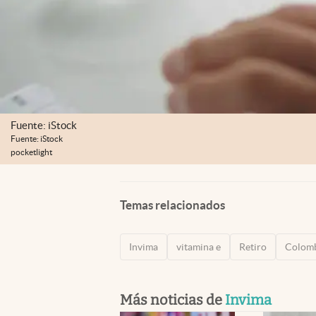
Fuente: iStock
Fuente: iStock
pocketlight
Temas relacionados
Invima
vitamina e
Retiro
Colom
Más noticias de
Invima