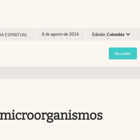
8 de agosto de 2026
Edición:
Colombia
DA ESPIRITUAL
Argentina
Acceder
España
México
USA
Colombia
Uruguay
tó microorganismos