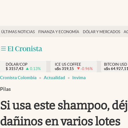
Finanzas y economía
ÚLTIMAS NOTICIAS
FINANZA Y ECONOMÍA
DÓLAR Y MERCADOS
A
Salud y nutrición
Vida espiritual
Actualidad
DÓLAR/COP
ICE US COFFEE
BITCOIN USD
Tiempo libre
$
3157,43
0.13
%
u$s
319,15
-0.96
%
u$s
64.927,1
Dólar y mercados
Cronista Colombia
Actualidad
Invima
Curiosidades
Pilas
Si usa este shampoo, dé
dañinos en varios lotes