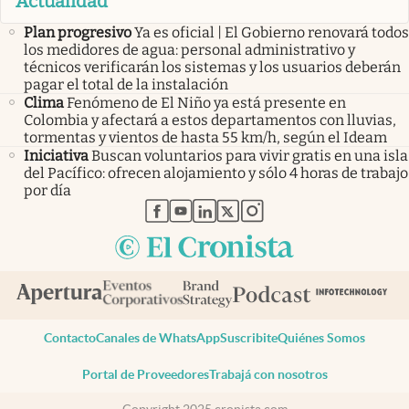
Actualidad
Plan progresivo
Ya es oficial | El Gobierno renovará todos
los medidores de agua: personal administrativo y
técnicos verificarán los sistemas y los usuarios deberán
pagar el total de la instalación
Clima
Fenómeno de El Niño ya está presente en
Colombia y afectará a estos departamentos con lluvias,
tormentas y vientos de hasta 55 km/h, según el Ideam
Iniciativa
Buscan voluntarios para vivir gratis en una isla
del Pacífico: ofrecen alojamiento y sólo 4 horas de trabajo
por día
abre en nueva pestaña
abre en nueva pestaña
abre en nueva pestaña
abre en nueva pestaña
abre en nueva pestaña
Contacto
Canales de WhatsApp
Suscribite
Quiénes Somos
Portal de Proveedores
Trabajá con nosotros
Copyright 2025 cronista.com