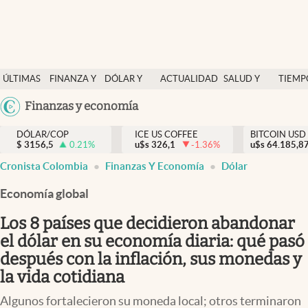
Finanzas y economía
ÚLTIMAS
FINANZA Y
DÓLAR Y
ACTUALIDAD
SALUD Y
TIEMP
Salud y nutrición
NOTICIAS
ECONOMÍA
MERCADOS
NUTRICIÓN
LIBRE
Argentina
Finanzas y economía
Vida espiritual
España
Actualidad
DÓLAR/COP
ICE US COFFEE
BITCOIN USD
$
3156,5
0.21
%
u$s
326,1
-1.36
%
u$s
México
64.185,8
Tiempo libre
Cronista Colombia
Finanzas Y Economía
Dólar
USA
Dólar y mercados
Colombia
Economía global
Uruguay
Curiosidades
Los 8 países que decidieron abandonar
el dólar en su economía diaria: qué pasó
Colombia
después con la inflación, sus monedas y
la vida cotidiana
Algunos fortalecieron su moneda local; otros terminaron