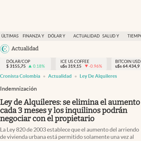
Finanzas y economía
ÚLTIMAS
FINANZA Y
DÓLAR Y
ACTUALIDAD
SALUD Y
TIEMP
Salud y nutrición
NOTICIAS
ECONOMÍA
MERCADOS
NUTRICIÓN
LIBRE
Argentina
Actualidad
Vida espiritual
España
Actualidad
DÓLAR/COP
ICE US COFFEE
BITCOIN USD
$
3155,75
0.18
%
u$s
319,15
-0.96
%
u$s
México
64.434,9
Tiempo libre
Cronista Colombia
Actualidad
Ley De Alquileres
USA
Dólar y mercados
Colombia
Indemnización
Uruguay
Curiosidades
Ley de Alquileres: se elimina el aumento
cada 3 meses y los inquilinos podrán
Colombia
negociar con el propietario
La Ley 820 de 2003 establece que el aumento del arriendo
de vivienda urbana está permitido solamente una vez al