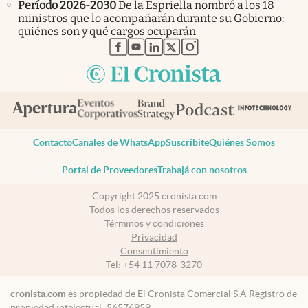
Período 2026-2030
De la Espriella nombró a los 18
ministros que lo acompañarán durante su Gobierno:
quiénes son y qué cargos ocuparán
abre en nueva pestaña
abre en nueva pestaña
abre en nueva pestaña
abre en nueva pestaña
abre en nueva pestaña
Contacto
Canales de WhatsApp
Suscribite
Quiénes Somos
Portal de Proveedores
Trabajá con nosotros
Copyright 2025 cronista.com
Todos los derechos reservados
Términos y condiciones
Privacidad
Consentimiento
Tel:
+54 11 7078-3270
cronista.com
es propiedad de El Cronista Comercial S.A Registro de
propiedad intelectual: 56576959