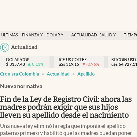
Finanzas y economía
ÚLTIMAS
FINANZA Y
DÓLAR Y
ACTUALIDAD
SALUD Y
TIEMP
Salud y nutrición
NOTICIAS
ECONOMÍA
MERCADOS
NUTRICIÓN
LIBRE
Argentina
Actualidad
Vida espiritual
España
Actualidad
DÓLAR/COP
ICE US COFFEE
BITCOIN USD
$
3157,43
0.13
%
u$s
319,15
-0.96
%
u$s
México
64.927,1
Tiempo libre
Cronista Colombia
Actualidad
Apellido
USA
Dólar y mercados
Colombia
Nueva normativa
Uruguay
Curiosidades
Fin de la Ley de Registro Civil: ahora las
madres podrán exigir que sus hijos
Colombia
lleven su apellido desde el nacimiento
Una nueva ley eliminó la regla que imponía el apellido
paterno primero y habilitó que las madres puedan poner