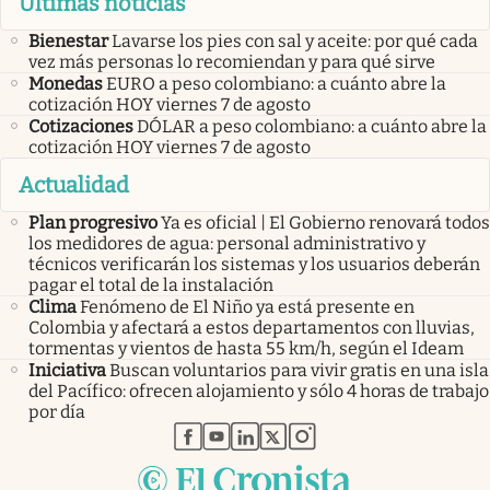
Últimas noticias
Bienestar
Lavarse los pies con sal y aceite: por qué cada
vez más personas lo recomiendan y para qué sirve
Monedas
EURO a peso colombiano: a cuánto abre la
cotización HOY viernes 7 de agosto
Cotizaciones
DÓLAR a peso colombiano: a cuánto abre la
cotización HOY viernes 7 de agosto
Actualidad
Plan progresivo
Ya es oficial | El Gobierno renovará todos
los medidores de agua: personal administrativo y
técnicos verificarán los sistemas y los usuarios deberán
pagar el total de la instalación
Clima
Fenómeno de El Niño ya está presente en
Colombia y afectará a estos departamentos con lluvias,
tormentas y vientos de hasta 55 km/h, según el Ideam
Iniciativa
Buscan voluntarios para vivir gratis en una isla
del Pacífico: ofrecen alojamiento y sólo 4 horas de trabajo
por día
abre en nueva pestaña
abre en nueva pestaña
abre en nueva pestaña
abre en nueva pestaña
abre en nueva pestaña