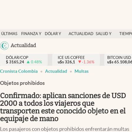
Finanzas y economía
ÚLTIMAS
FINANZA Y
DÓLAR Y
ACTUALIDAD
SALUD Y
TIEMP
Salud y nutrición
NOTICIAS
ECONOMÍA
MERCADOS
NUTRICIÓN
LIBRE
Argentina
Actualidad
Vida espiritual
España
Actualidad
DÓLAR/COP
ICE US COFFEE
BITCOIN USD
$
3165,24
0.48
%
u$s
326,1
-1.36
%
u$s
México
65.108,0
Tiempo libre
Cronista Colombia
Actualidad
Multas
USA
Dólar y mercados
Colombia
Objetos prohibidos
Uruguay
Curiosidades
Confirmado: aplican sanciones de USD
2000 a todos los viajeros que
Colombia
transporten este conocido objeto en el
equipaje de mano
Los pasajeros con objetos prohibidos enfrentarán multas