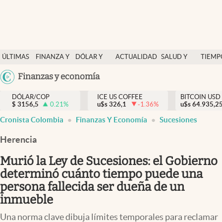
Finanzas y economía
ÚLTIMAS
FINANZA Y
DÓLAR Y
ACTUALIDAD
SALUD Y
TIEMP
Salud y nutrición
NOTICIAS
ECONOMÍA
MERCADOS
NUTRICIÓN
LIBRE
Argentina
Finanzas y economía
Vida espiritual
España
Actualidad
DÓLAR/COP
ICE US COFFEE
BITCOIN USD
$
3156,5
0.21
%
u$s
326,1
-1.36
%
u$s
México
64.935,2
Tiempo libre
Cronista Colombia
Finanzas Y Economía
Sucesiones
USA
Dólar y mercados
Colombia
Herencia
Uruguay
Curiosidades
Murió la Ley de Sucesiones: el Gobierno
determinó cuánto tiempo puede una
Colombia
persona fallecida ser dueña de un
inmueble
Una norma clave dibuja límites temporales para reclamar