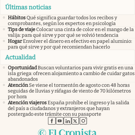
Últimas noticias
Hábitos
Qué significa guardar todos los recibos y
comprobantes, según los expertos en psicología
Tips de viaje
Colocar una cinta de color en el mango de la
valija: para qué sirve y por qué se volvió tendencia
Hogar
Envolver el dinero en efectivo en papel aluminio:
para qué sirve y por qué recomiendan hacerlo
Actualidad
Oportunidad
Buscan voluntarios para vivir gratis en una
isla griega: ofrecen alojamiento a cambio de cuidar gatos
abandonados
Atención
Se viene el tormentón de agosto con 48 horas
seguidas de lluvias y ráfagas de viento de 70 kilómetros
por hora
Atención viajeros
España prohíbe el ingreso y la salida
del país a ciudadanos y extranjeros que hayan
postergado este trámite con su pasaporte
abre en nueva pestaña
abre en nueva pestaña
abre en nueva pestaña
abre en nueva pestaña
abre en nueva pestaña