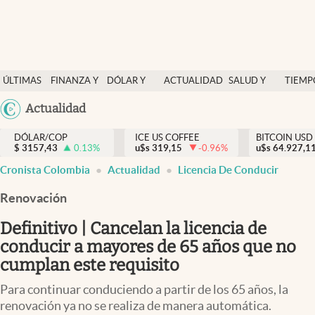
Finanzas y economía
ÚLTIMAS
FINANZA Y
DÓLAR Y
ACTUALIDAD
SALUD Y
TIEMP
Salud y nutrición
NOTICIAS
ECONOMÍA
MERCADOS
NUTRICIÓN
LIBRE
Argentina
Actualidad
Vida espiritual
España
Actualidad
DÓLAR/COP
ICE US COFFEE
BITCOIN USD
$
3157,43
0.13
%
u$s
319,15
-0.96
%
u$s
México
64.927,1
Tiempo libre
Cronista Colombia
Actualidad
Licencia De Conducir
USA
Dólar y mercados
Colombia
Renovación
Uruguay
Curiosidades
Definitivo | Cancelan la licencia de
conducir a mayores de 65 años que no
Colombia
cumplan este requisito
Para continuar conduciendo a partir de los 65 años, la
renovación ya no se realiza de manera automática.