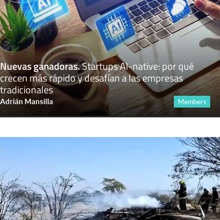
Nuevas ganadoras
.
Startups AI-native: por qué
crecen más rápido y desafían a las empresas
tradicionales
Adrián Mansilla
Members