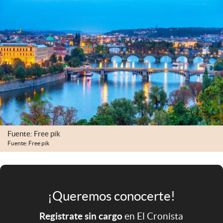
Infotechnology
Clase
Clima
Mundial 2026
Eventos Corporativos
El Cronista Studio
Mediakit
Fuente: Free pik
abre en nueva pestaña
Fuente: Free pik
Argentina
¡Queremos conocerte!
Registrate sin cargo
en El Cronista