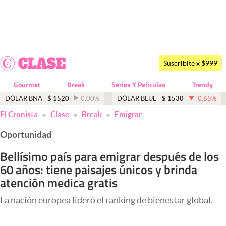
Últimas noticias
Dólar
Suscribite x $999
Members
Gourmet
Break
Series Y Peliculas
Trendy
Economía y Política
DÓLAR BNA
$
1520
0.00
%
DÓLAR BLUE
$
1530
-0.65
%
El Cronista
Clase
Break
Emigrar
Finanzas y Mercados
Oportunidad
Mercados Online
Bellísimo país para emigrar después de los
Negocios
60 años: tiene paisajes únicos y brinda
Columnistas
atención medica gratis
Otras secciones
La nación europea lideró el ranking de bienestar global.
Apertura