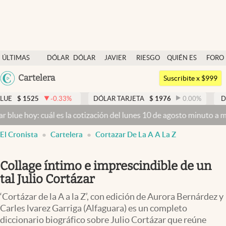
Últimas noticias
ÚLTIMAS
DÓLAR
DÓLAR
JAVIER
RIESGO
QUIÉN ES
FORO
Dólar
NOTICIAS
BLUE
MILEI
PAÍS
QUIÉN
Argentina
Cartelera
Members
Suscribite x $999
España
Economía y Política
0.33
%
DÓLAR TARJETA
$
1976
0.00
%
DÓLAR MEP
$
152
México
 es la cotización del lunes 10 de agosto minuto a minuto
Dólar hoy 
Finanzas y Mercados
USA
El Cronista
Cartelera
Cortazar De La A A La Z
Mercados Online
Colombia
Uruguay
Negocios
Collage íntimo e imprescindible de un
Columnistas
tal Julio Cortázar
Otras secciones
‘Cortázar de la A a la Z’, con edición de Aurora Bernárdez y
Carles lvarez Garriga (Alfaguara) es un completo
Apertura
diccionario biográfico sobre Julio Cortázar que reúne