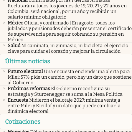
Nacional
Confirmado por las Fuerzas Armadas |
Reclutarán a todos los jóvenes de 19, 20, 21 y 22 años en
Colombia: será nacional, por un año y recibirán un
salario mínimo obligatorio
México
Oficial y confirmado | En agosto, todos los
jubilados y pensionados deberán presentar el certificado
de supervivencia para seguir cobrando su pensión en
México
Salud
Ni caminata, ni gimnasio, ni bicicleta: el ejercicio
clave para cuidar el corazón y mejorar la circulación
Últimas noticias
Futuro electoral
Una encuesta enciende una alerta para
Milei: 57% pide un cambio, pero hay un dato que sostiene
al Gobierno
Próximas reformas
El Gobierno reconfigura su
estrategia y Sturzenegger se suma a la Mesa Política
Encuesta
Midieron el balotaje 2027: mínima ventaja
entre Milei y Kicillof y un dato que puede cambiar la
dinámica electoral
Cotizaciones
Mercados
Dólar hoy y dólar blue hoy: cuál es la cotización