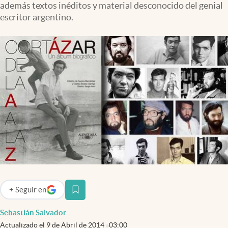
además textos inéditos y material desconocido del genial
Infotechnology
escritor argentino.
Clase
Clima
Mundial 2026
Eventos Corporativos
El Cronista Studio
Mediakit
abre en nueva pestaña
Argentina
+
Seguir
en
abre en nueva pestaña
Sebastián Salvador
Actualizado el
9 de Abril de 2014
03:00