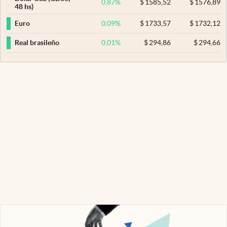
0,87
%
$
1585,52
$
1576,89
48 hs)
0,09
%
$
1733,57
$
1732,12
Euro
0,01
%
$
294,86
$
294,66
Real brasileño