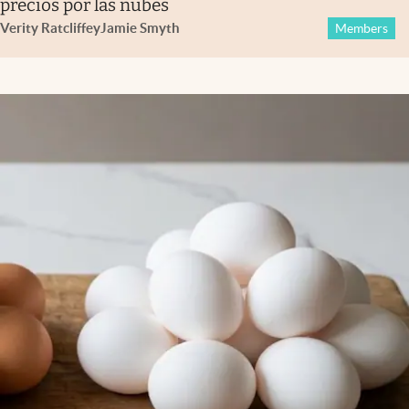
precios por las nubes
Verity Ratcliffe
y
Jamie Smyth
Members