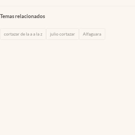
Temas relacionados
cortazar de la a a la z
julio cortazar
Alfaguara