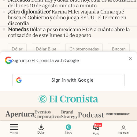
del lunes 10 de agosto minuto a minuto
¿Giro diplomático?
Karina Milei viajará a China: qué
busca el Gobierno y cómo juega EE.UU., el tercero en
discordia
Monedas
Dólar a peso mexicano HOY: a cuánto abre la
cotización de este lunes 10 de agosto
Dólar
Dólar Blue
Criptomonedas
Bitcoin
×
Sign in to El Cronista with Google
Fintech
Merval
Quiniela
Calendario de feriados
AFIP
Paritarias
Inversiones
ANSES
abre en nueva pestaña
abre en nueva pestaña
abre en nueva pestaña
abre en nueva pestaña
abre en nueva pestaña
Contacto
Canales de WhatsApp
Suscribite
Quiénes Somos
Dolar
Inicio
Ingresar
Menú
Foro