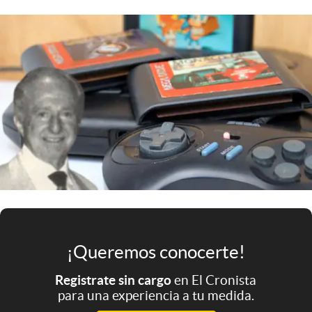
Infotechnology
Clase
Clima
Mundial 2026
Eventos Corporativos
El Cronista Studio
Mediakit
abre en nueva pestaña
Argentina
¡Queremos conocerte!
Registrate sin cargo
en El Cronista
para una experiencia a tu medida.