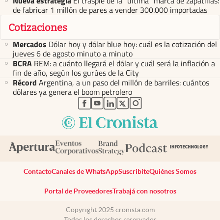
Nueva estrategia
El traspié de la “última” marca de zapatillas:
de fabricar 1 millón de pares a vender 300.000 importadas
Cotizaciones
Mercados
Dólar hoy y dólar blue hoy: cuál es la cotización del
jueves 6 de agosto minuto a minuto
BCRA
REM: a cuánto llegará el dólar y cuál será la inflación a
fin de año, según los gurúes de la City
Récord
Argentina, a un paso del millón de barriles: cuántos
dólares ya genera el boom petrolero
abre en nueva pestaña
abre en nueva pestaña
abre en nueva pestaña
abre en nueva pestaña
abre en nueva pestaña
Contacto
Canales de WhatsApp
Suscribite
Quiénes Somos
Portal de Proveedores
Trabajá con nosotros
Copyright 2025 cronista.com
Todos los derechos reservados