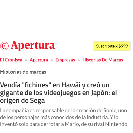
Últimas noticias
Dólar
Argentina
Members
Suscribite x $999
España
Economía y Política
El Cronista
Apertura
Empresas
Historias De Marcas
México
Finanzas y Mercados
Historias de marcas
USA
Mercados Online
Colombia
Vendía "fichines" en Hawái y creó un
gigante de los videojuegos en Japón: el
Uruguay
Negocios
origen de Sega
Columnistas
La compañía es responsable de la creación de Sonic, uno
Otras secciones
de los personajes más conocidos de la industria. Y lo
inventó solo para derrotar a Mario, de su rival Nintendo.
Apertura