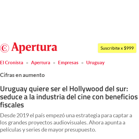
Últimas noticias
Dólar
Argentina
Members
Suscribite x $999
España
Economía y Política
El Cronista
Apertura
Empresas
Uruguay
México
Finanzas y Mercados
Cifras en aumento
USA
Mercados Online
Colombia
Uruguay quiere ser el Hollywood del sur:
seduce a la industria del cine con beneficios
Uruguay
Negocios
fiscales
Columnistas
Desde 2019 el país empezó una estrategia para captar a
Otras secciones
los grandes proyectos audiovisuales. Ahora apunta a
películas y series de mayor presupuesto.
Apertura