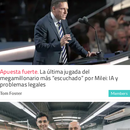
Apuesta fuerte
.
La última jugada del
megamillonario más “escuchado” por Milei: IA y
problemas legales
Tom Foster
Members