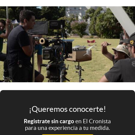
Infotechnology
Clase
Clima
Mundial 2026
Eventos Corporativos
El Cronista Studio
Mediakit
abre en nueva pestaña
Argentina
¡Queremos conocerte!
Registrate sin cargo
en El Cronista
para una experiencia a tu medida.