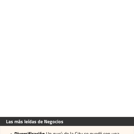
Las más leídas de Negocios
Diversificación
Un gurú de la City se quedó con una