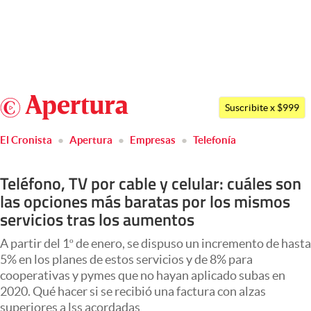
Últimas noticias
Dólar
Argentina
Members
Suscribite x $999
España
Economía y Política
El Cronista
Apertura
Empresas
Telefonía
México
Finanzas y Mercados
USA
Teléfono, TV por cable y celular: cuáles son
Mercados Online
Colombia
las opciones más baratas por los mismos
Uruguay
servicios tras los aumentos
Negocios
Columnistas
A partir del 1º de enero, se dispuso un incremento de hasta
5% en los planes de estos servicios y de 8% para
Otras secciones
cooperativas y pymes que no hayan aplicado subas en
2020. Qué hacer si se recibió una factura con alzas
Apertura
superiores a lss acordadas