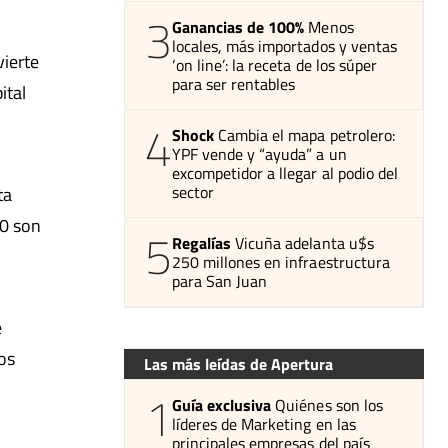
3
Ganancias de 100%
Menos
locales, más importados y ventas
vierte
‘on line’: la receta de los súper
para ser rentables
ital
4
Shock
Cambia el mapa petrolero:
YPF vende y “ayuda” a un
excompetidor a llegar al podio del
sector
ta
00 son
5
Regalías
Vicuña adelanta u$s
250 millones en infraestructura
para San Juan
e
os
Las más leídas de Apertura
1
Guía exclusiva
Quiénes son los
líderes de Marketing en las
principales empresas del país