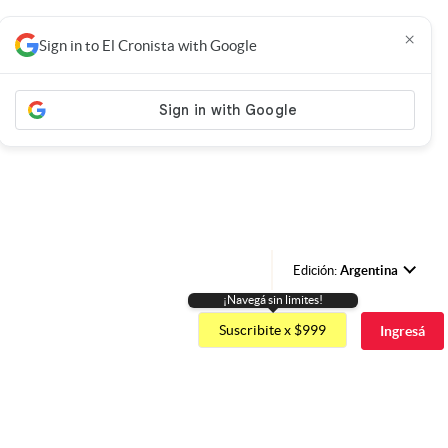
×
Sign in to El Cronista with Google
Edición:
Argentina
¡Navegá sin limites!
Argentina
Suscribite x $999
Ingresá
España
México
USA
Colombia