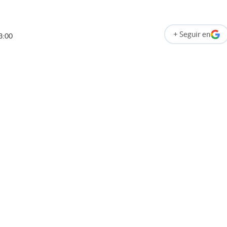
+
Seguir
en
3:00
abre en nueva p