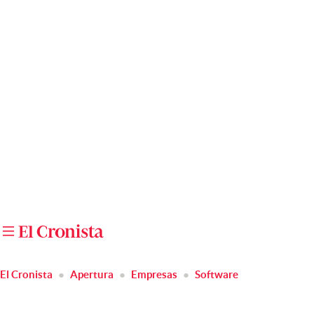
Últimas noticias
Dólar
Members
Economía y Política
Finanzas y Mercados
Mercados Online
Negocios
Columnistas
Otras secciones
El Cronista
Apertura
Empresas
Software
Apertura