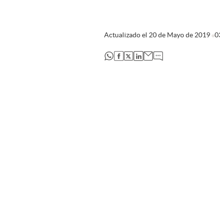
Actualizado el
20 de Mayo de 2019
0
abre en nueva pestaña
abre en nueva pestaña
abre en nueva pestaña
abre en nueva pestaña