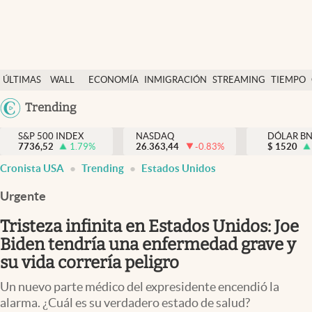
Últimas Noticias
ÚLTIMAS
WALL
ECONOMÍA
INMIGRACIÓN
STREAMING
TIEMPO
Finanzas y economía
NOTICIAS
STREET
Argentina
Trending
Wall Street y dólar
Y
España
Inmigración
DÓLAR
S&P 500 INDEX
NASDAQ
DÓLAR B
7736,52
1.79
%
26.363,44
-0.83
%
México
$
1520
Trending
Cronista USA
Trending
Estados Unidos
USA
Tiempo
Colombia
Urgente
Uruguay
Ciencia y salud
Tristeza infinita en Estados Unidos: Joe
Espiritual
Biden tendría una enfermedad grave y
su vida correría peligro
Streaming
Un nuevo parte médico del expresidente encendió la
PC y mobile
alarma. ¿Cuál es su verdadero estado de salud?