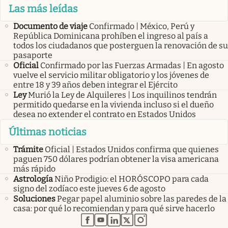
Las más leídas
Documento de viaje
Confirmado | México, Perú y
República Dominicana prohíben el ingreso al país a
todos los ciudadanos que posterguen la renovación de su
pasaporte
Oficial
Confirmado por las Fuerzas Armadas | En agosto
vuelve el servicio militar obligatorio y los jóvenes de
entre 18 y 39 años deben integrar el Ejército
Ley
Murió la Ley de Alquileres | Los inquilinos tendrán
permitido quedarse en la vivienda incluso si el dueño
desea no extender el contrato en Estados Unidos
Últimas noticias
Trámite
Oficial | Estados Unidos confirma que quienes
paguen 750 dólares podrían obtener la visa americana
más rápido
Astrología
Niño Prodigio: el HORÓSCOPO para cada
signo del zodíaco este jueves 6 de agosto
Soluciones
Pegar papel aluminio sobre las paredes de la
casa: por qué lo recomiendan y para qué sirve hacerlo
abre en nueva pestaña
abre en nueva pestaña
abre en nueva pestaña
abre en nueva pestaña
abre en nueva pestaña