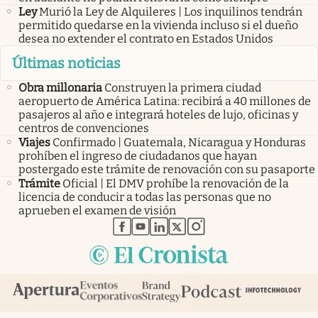
Ley
Murió la Ley de Alquileres | Los inquilinos tendrán
permitido quedarse en la vivienda incluso si el dueño
desea no extender el contrato en Estados Unidos
Últimas noticias
Obra millonaria
Construyen la primera ciudad
aeropuerto de América Latina: recibirá a 40 millones de
pasajeros al año e integrará hoteles de lujo, oficinas y
centros de convenciones
Viajes
Confirmado | Guatemala, Nicaragua y Honduras
prohíben el ingreso de ciudadanos que hayan
postergado este trámite de renovación con su pasaporte
Trámite
Oficial | El DMV prohíbe la renovación de la
licencia de conducir a todas las personas que no
aprueben el examen de visión
abre en nueva pestaña
abre en nueva pestaña
abre en nueva pestaña
abre en nueva pestaña
abre en nueva pestaña