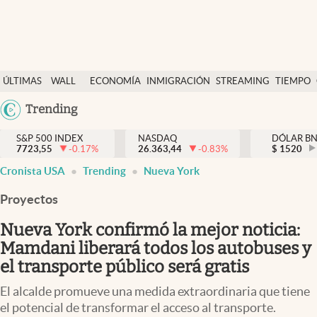
Últimas Noticias
ÚLTIMAS
WALL
ECONOMÍA
INMIGRACIÓN
STREAMING
TIEMPO
Finanzas y economía
NOTICIAS
STREET
Argentina
Trending
Wall Street y dólar
Y
España
Inmigración
DÓLAR
S&P 500 INDEX
NASDAQ
DÓLAR B
7723,55
-0.17
%
26.363,44
-0.83
%
México
$
1520
Trending
Cronista USA
Trending
Nueva York
USA
Tiempo
Colombia
Proyectos
Uruguay
Ciencia y salud
Nueva York confirmó la mejor noticia:
Espiritual
Mamdani liberará todos los autobuses y
el transporte público será gratis
Streaming
El alcalde promueve una medida extraordinaria que tiene
PC y mobile
el potencial de transformar el acceso al transporte.