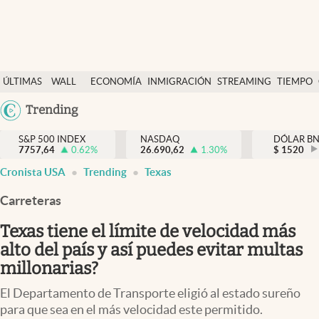
Últimas Noticias
ÚLTIMAS
WALL
ECONOMÍA
INMIGRACIÓN
STREAMING
TIEMPO
Finanzas y economía
NOTICIAS
STREET
Argentina
Trending
Wall Street y dólar
Y
España
Inmigración
DÓLAR
S&P 500 INDEX
NASDAQ
DÓLAR B
7757,64
0.62
%
26.690,62
1.30
%
México
$
1520
Trending
Cronista USA
Trending
Texas
USA
Tiempo
Colombia
Carreteras
Uruguay
Ciencia y salud
Texas tiene el límite de velocidad más
Espiritual
alto del país y así puedes evitar multas
millonarias?
Streaming
El Departamento de Transporte eligió al estado sureño
PC y mobile
para que sea en el más velocidad este permitido.