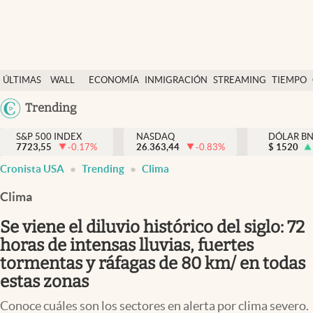
Últimas Noticias
ÚLTIMAS
WALL
ECONOMÍA
INMIGRACIÓN
STREAMING
TIEMPO
Finanzas y economía
NOTICIAS
STREET
Argentina
Trending
Wall Street y dólar
Y
España
Inmigración
DÓLAR
S&P 500 INDEX
NASDAQ
DÓLAR B
7723,55
-0.17
%
26.363,44
-0.83
%
México
$
1520
Trending
Cronista USA
Trending
Clima
USA
Tiempo
Colombia
Clima
Uruguay
Ciencia y salud
Se viene el diluvio histórico del siglo: 72
Espiritual
horas de intensas lluvias, fuertes
tormentas y ráfagas de 80 km/ en todas
Streaming
estas zonas
PC y mobile
Conoce cuáles son los sectores en alerta por clima severo.