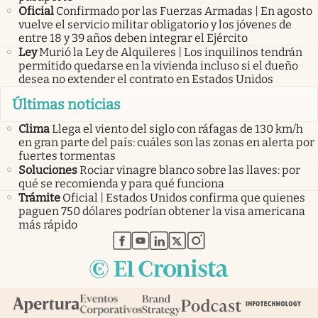
Oficial
Confirmado por las Fuerzas Armadas | En agosto
vuelve el servicio militar obligatorio y los jóvenes de
entre 18 y 39 años deben integrar el Ejército
Ley
Murió la Ley de Alquileres | Los inquilinos tendrán
permitido quedarse en la vivienda incluso si el dueño
desea no extender el contrato en Estados Unidos
Últimas noticias
Clima
Llega el viento del siglo con ráfagas de 130 km/h
en gran parte del país: cuáles son las zonas en alerta por
fuertes tormentas
Soluciones
Rociar vinagre blanco sobre las llaves: por
qué se recomienda y para qué funciona
Trámite
Oficial | Estados Unidos confirma que quienes
paguen 750 dólares podrían obtener la visa americana
más rápido
abre en nueva pestaña
abre en nueva pestaña
abre en nueva pestaña
abre en nueva pestaña
abre en nueva pestaña