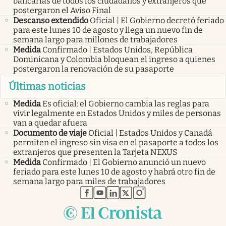
bancarias de todos los ciudadanos y extranjeros que
postergaron el Aviso Final
Descanso extendido
Oficial | El Gobierno decretó feriado
para este lunes 10 de agosto y llega un nuevo fin de
semana largo para millones de trabajadores
Medida
Confirmado | Estados Unidos, República
Dominicana y Colombia bloquean el ingreso a quienes
postergaron la renovación de su pasaporte
Últimas noticias
Medida
Es oficial: el Gobierno cambia las reglas para
vivir legalmente en Estados Unidos y miles de personas
van a quedar afuera
Documento de viaje
Oficial | Estados Unidos y Canadá
permiten el ingreso sin visa en el pasaporte a todos los
extranjeros que presenten la Tarjeta NEXUS
Medida
Confirmado | El Gobierno anunció un nuevo
feriado para este lunes 10 de agosto y habrá otro fin de
semana largo para miles de trabajadores
abre en nueva pestaña
abre en nueva pestaña
abre en nueva pestaña
abre en nueva pestaña
abre en nueva pestaña