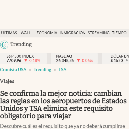
Últimas Noticias
ÚLTIMAS
WALL
ECONOMÍA
INMIGRACIÓN
STREAMING
TIEMPO
Finanzas y economía
NOTICIAS
STREET
Argentina
Trending
Wall Street y dólar
Y
España
Inmigración
DÓLAR
S&P 500 INDEX
NASDAQ
DÓLAR B
7709,96
-0.18
%
26.348,35
-0.06
%
México
$
1520
Trending
Cronista USA
Trending
TSA
USA
Tiempo
Colombia
Viajes
Uruguay
Ciencia y salud
Se confirma la mejor noticia: cambian
Espiritual
las reglas en los aeropuertos de Estados
Unidos y TSA elimina este requisito
Streaming
obligatorio para viajar
PC y mobile
Descubre cuál es el requisito que ya no deberá cumplirse