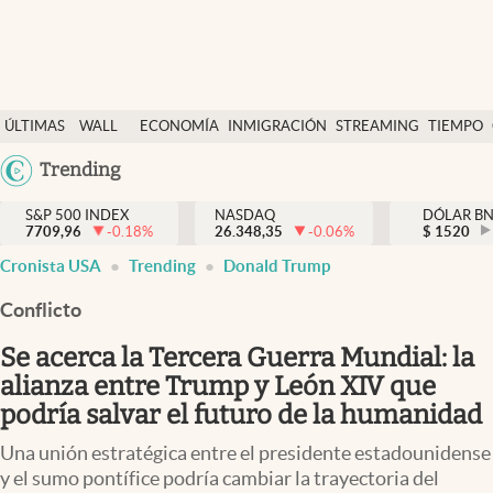
Últimas Noticias
ÚLTIMAS
WALL
ECONOMÍA
INMIGRACIÓN
STREAMING
TIEMPO
Finanzas y economía
NOTICIAS
STREET
Argentina
Trending
Wall Street y dólar
Y
España
Inmigración
DÓLAR
S&P 500 INDEX
NASDAQ
DÓLAR B
7709,96
-0.18
%
26.348,35
-0.06
%
México
$
1520
Trending
Cronista USA
Trending
Donald Trump
USA
Tiempo
Colombia
Conflicto
Uruguay
Ciencia y salud
Se acerca la Tercera Guerra Mundial: la
Espiritual
alianza entre Trump y León XIV que
podría salvar el futuro de la humanidad
Streaming
Una unión estratégica entre el presidente estadounidense
PC y mobile
y el sumo pontífice podría cambiar la trayectoria del