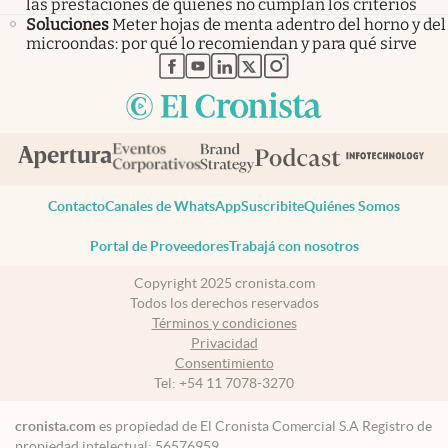
las prestaciones de quienes no cumplan los criterios
Soluciones
Meter hojas de menta adentro del horno y del
microondas: por qué lo recomiendan y para qué sirve
abre en nueva pestaña
abre en nueva pestaña
abre en nueva pestaña
abre en nueva pestaña
abre en nueva pestaña
Contacto
Canales de WhatsApp
Suscribite
Quiénes Somos
Portal de Proveedores
Trabajá con nosotros
Copyright 2025 cronista.com
Todos los derechos reservados
Términos y condiciones
Privacidad
Consentimiento
Tel:
+54 11 7078-3270
cronista.com
es propiedad de El Cronista Comercial S.A Registro de
propiedad intelectual: 56576959