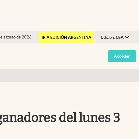
de agosto de 2026
IR A EDICIÓN ARGENTINA
Edición:
USA
Argentina
Acceder
España
México
USA
Colombia
Uruguay
ganadores del lunes 3