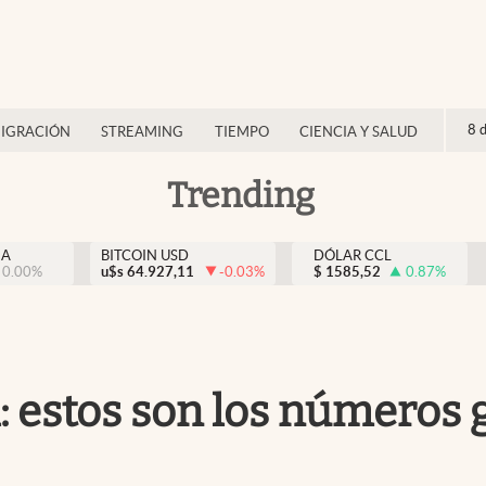
8 
IGRACIÓN
STREAMING
TIEMPO
CIENCIA Y SALUD
Trending
NA
BITCOIN USD
DÓLAR CCL
0.00
%
u$s
64.927,11
-0.03
%
$
1585,52
0.87
%
: estos son los números 