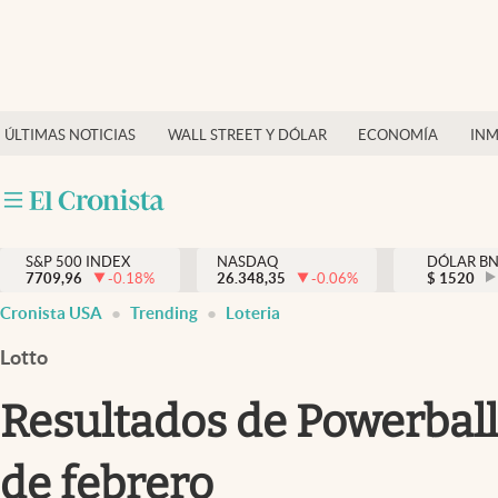
Últimas Noticias
Finanzas y economía
ÚLTIMAS NOTICIAS
WALL STREET Y DÓLAR
ECONOMÍA
INM
Wall Street y dólar
Inmigración
Trending
S&P 500 INDEX
NASDAQ
DÓLAR B
7709,96
-0.18
%
26.348,35
-0.06
%
$
1520
Tiempo
Cronista USA
Trending
Loteria
Ciencia y salud
Lotto
Espiritual
Resultados de Powerball
Streaming
de febrero
PC y mobile