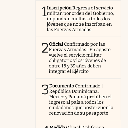
1
Inscripción
Regresa el servicio
militar: por orden del Gobierno,
impondrán multas a todos los
jóvenes que no se inscriban en
las Fuerzas Armadas
2
Oficial
Confirmado por las
Fuerzas Armadas | En agosto
vuelve el servicio militar
obligatorio y los jóvenes de
entre 18 y 39 años deben
integrar el Ejército
3
Documento
Confirmado |
República Dominicana,
México y Panamá prohíben el
ingreso al país a todos los
ciudadanos que posterguen la
renovación de su pasaporte
Medida
Oficial |California,