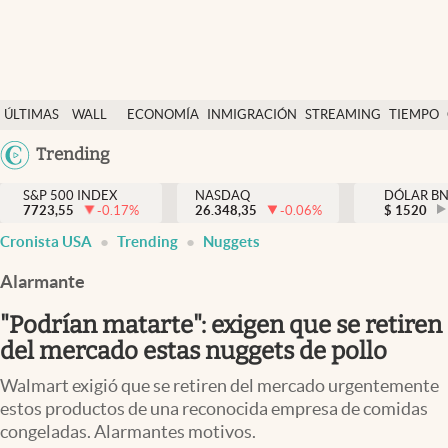
Últimas Noticias
ÚLTIMAS
WALL
ECONOMÍA
INMIGRACIÓN
STREAMING
TIEMPO
Finanzas y economía
NOTICIAS
STREET
Argentina
Trending
Wall Street y dólar
Y
España
Inmigración
DÓLAR
S&P 500 INDEX
NASDAQ
DÓLAR B
7723,55
-0.17
%
26.348,35
-0.06
%
México
$
1520
Trending
Cronista USA
Trending
Nuggets
USA
Tiempo
Colombia
Alarmante
Uruguay
Ciencia y salud
"Podrían matarte": exigen que se retiren
Espiritual
del mercado estas nuggets de pollo
Streaming
Walmart exigió que se retiren del mercado urgentemente
estos productos de una reconocida empresa de comidas
PC y mobile
congeladas. Alarmantes motivos.