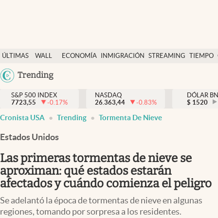
Últimas Noticias
ÚLTIMAS
WALL
ECONOMÍA
INMIGRACIÓN
STREAMING
TIEMPO
Finanzas y economía
NOTICIAS
STREET
Argentina
Trending
Wall Street y dólar
Y
España
Inmigración
DÓLAR
S&P 500 INDEX
NASDAQ
DÓLAR B
7723,55
-0.17
%
26.363,44
-0.83
%
México
$
1520
Trending
Cronista USA
Trending
Tormenta De Nieve
USA
Tiempo
Colombia
Estados Unidos
Uruguay
Ciencia y salud
Las primeras tormentas de nieve se
Espiritual
aproximan: qué estados estarán
afectados y cuándo comienza el peligro
Streaming
Se adelantó la época de tormentas de nieve en algunas
PC y mobile
regiones, tomando por sorpresa a los residentes.