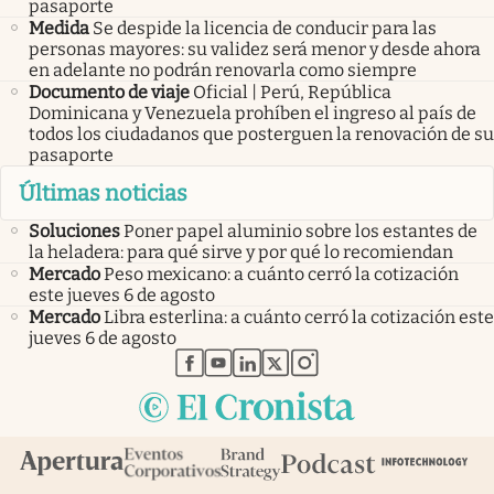
pasaporte
Medida
Se despide la licencia de conducir para las
personas mayores: su validez será menor y desde ahora
en adelante no podrán renovarla como siempre
Documento de viaje
Oficial | Perú, República
Dominicana y Venezuela prohíben el ingreso al país de
todos los ciudadanos que posterguen la renovación de su
pasaporte
Últimas noticias
Soluciones
Poner papel aluminio sobre los estantes de
la heladera: para qué sirve y por qué lo recomiendan
Mercado
Peso mexicano: a cuánto cerró la cotización
este jueves 6 de agosto
Mercado
Libra esterlina: a cuánto cerró la cotización este
jueves 6 de agosto
abre en nueva pestaña
abre en nueva pestaña
abre en nueva pestaña
abre en nueva pestaña
abre en nueva pestaña