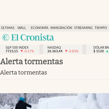
Últimas Noticias
ÚLTIMAS
WALL
ECONOMÍA
INMIGRACIÓN
STREAMING
TIEMPO
Finanzas y economía
NOTICIAS
STREET
Argentina
Wall Street y dólar
Y
España
Inmigración
DÓLAR
S&P 500 INDEX
NASDAQ
DÓLAR B
7723,55
-0.17
%
26.363,44
-0.83
%
México
$
1520
Trending
USA
Alerta tormentas
Tiempo
Colombia
Alerta tormentas
Uruguay
Ciencia y salud
Espiritual
Streaming
PC y mobile