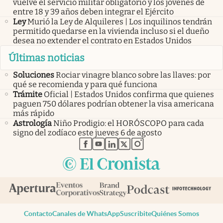
vuelve el servicio militar obligatorio y los jóvenes de
entre 18 y 39 años deben integrar el Ejército
Ley
Murió la Ley de Alquileres | Los inquilinos tendrán
permitido quedarse en la vivienda incluso si el dueño
desea no extender el contrato en Estados Unidos
Últimas noticias
Soluciones
Rociar vinagre blanco sobre las llaves: por
qué se recomienda y para qué funciona
Trámite
Oficial | Estados Unidos confirma que quienes
paguen 750 dólares podrían obtener la visa americana
más rápido
Astrología
Niño Prodigio: el HORÓSCOPO para cada
signo del zodíaco este jueves 6 de agosto
abre en nueva pestaña
abre en nueva pestaña
abre en nueva pestaña
abre en nueva pestaña
abre en nueva pestaña
Contacto
Canales de WhatsApp
Suscribite
Quiénes Somos