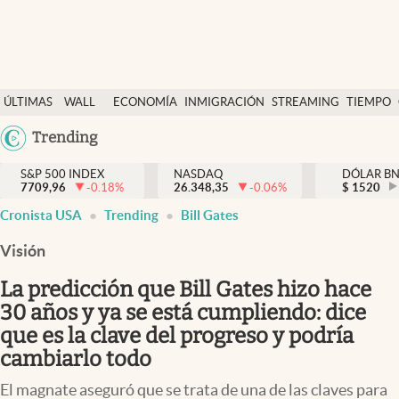
Últimas Noticias
ÚLTIMAS
WALL
ECONOMÍA
INMIGRACIÓN
STREAMING
TIEMPO
Finanzas y economía
NOTICIAS
STREET
Argentina
Trending
Wall Street y dólar
Y
España
Inmigración
DÓLAR
S&P 500 INDEX
NASDAQ
DÓLAR B
7709,96
-0.18
%
26.348,35
-0.06
%
México
$
1520
Trending
Cronista USA
Trending
Bill Gates
USA
Tiempo
Colombia
Visión
Uruguay
Ciencia y salud
La predicción que Bill Gates hizo hace
Espiritual
30 años y ya se está cumpliendo: dice
que es la clave del progreso y podría
Streaming
cambiarlo todo
PC y mobile
El magnate aseguró que se trata de una de las claves para