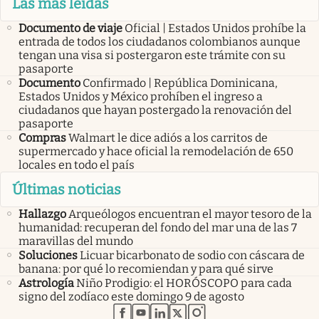
Las más leídas
Documento de viaje
Oficial | Estados Unidos prohíbe la
entrada de todos los ciudadanos colombianos aunque
tengan una visa si postergaron este trámite con su
pasaporte
Documento
Confirmado | República Dominicana,
Estados Unidos y México prohíben el ingreso a
ciudadanos que hayan postergado la renovación del
pasaporte
Compras
Walmart le dice adiós a los carritos de
supermercado y hace oficial la remodelación de 650
locales en todo el país
Últimas noticias
Hallazgo
Arqueólogos encuentran el mayor tesoro de la
humanidad: recuperan del fondo del mar una de las 7
maravillas del mundo
Soluciones
Licuar bicarbonato de sodio con cáscara de
banana: por qué lo recomiendan y para qué sirve
Astrología
Niño Prodigio: el HORÓSCOPO para cada
signo del zodíaco este domingo 9 de agosto
abre en nueva pestaña
abre en nueva pestaña
abre en nueva pestaña
abre en nueva pestaña
abre en nueva pestaña