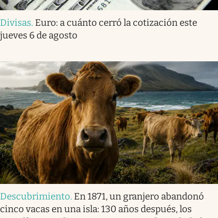
Divisas
.
Euro: a cuánto cerró la cotización este
jueves 6 de agosto
Descubrimiento
.
En 1871, un granjero abandonó
cinco vacas en una isla: 130 años después, los