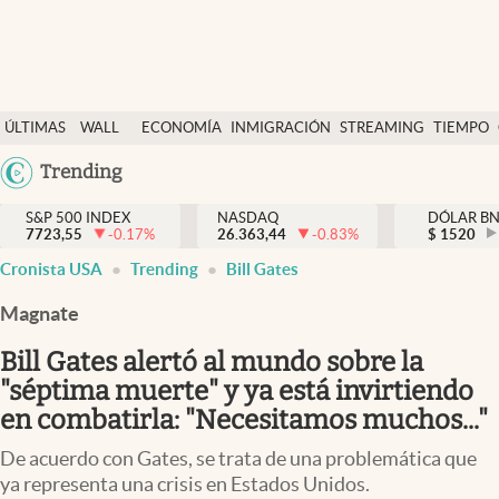
Últimas Noticias
ÚLTIMAS
WALL
ECONOMÍA
INMIGRACIÓN
STREAMING
TIEMPO
Finanzas y economía
NOTICIAS
STREET
Argentina
Trending
Wall Street y dólar
Y
España
Inmigración
DÓLAR
S&P 500 INDEX
NASDAQ
DÓLAR B
7723,55
-0.17
%
26.363,44
-0.83
%
México
$
1520
Trending
Cronista USA
Trending
Bill Gates
USA
Tiempo
Colombia
Magnate
Uruguay
Ciencia y salud
Bill Gates alertó al mundo sobre la
Espiritual
"séptima muerte" y ya está invirtiendo
en combatirla: "Necesitamos muchos..."
Streaming
De acuerdo con Gates, se trata de una problemática que
PC y mobile
ya representa una crisis en Estados Unidos.