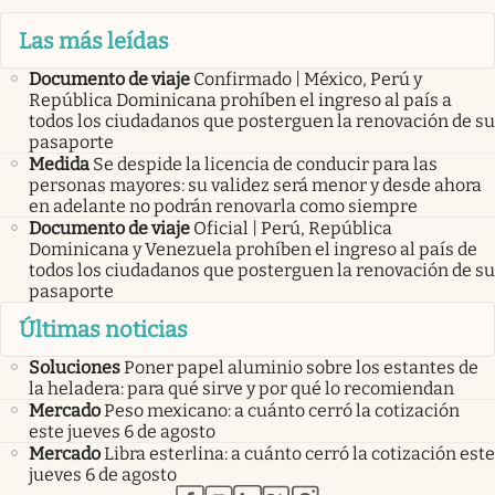
Las más leídas
Documento de viaje
Confirmado | México, Perú y
República Dominicana prohíben el ingreso al país a
todos los ciudadanos que posterguen la renovación de su
pasaporte
Medida
Se despide la licencia de conducir para las
personas mayores: su validez será menor y desde ahora
en adelante no podrán renovarla como siempre
Documento de viaje
Oficial | Perú, República
Dominicana y Venezuela prohíben el ingreso al país de
todos los ciudadanos que posterguen la renovación de su
pasaporte
Últimas noticias
Soluciones
Poner papel aluminio sobre los estantes de
la heladera: para qué sirve y por qué lo recomiendan
Mercado
Peso mexicano: a cuánto cerró la cotización
este jueves 6 de agosto
Mercado
Libra esterlina: a cuánto cerró la cotización este
jueves 6 de agosto
abre en nueva pestaña
abre en nueva pestaña
abre en nueva pestaña
abre en nueva pestaña
abre en nueva pestaña