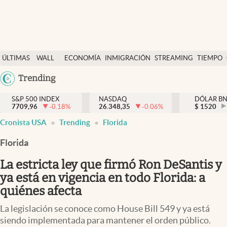
Últimas Noticias
ÚLTIMAS
WALL
ECONOMÍA
INMIGRACIÓN
STREAMING
TIEMPO
Finanzas y economía
NOTICIAS
STREET
Argentina
Trending
Wall Street y dólar
Y
España
Inmigración
DÓLAR
S&P 500 INDEX
NASDAQ
DÓLAR B
7709,96
-0.18
%
26.348,35
-0.06
%
México
$
1520
Trending
Cronista USA
Trending
Florida
USA
Tiempo
Colombia
Florida
Uruguay
Ciencia y salud
La estricta ley que firmó Ron DeSantis y
Espiritual
ya está en vigencia en todo Florida: a
quiénes afecta
Streaming
La legislación se conoce como House Bill 549 y ya está
PC y mobile
siendo implementada para mantener el orden público.