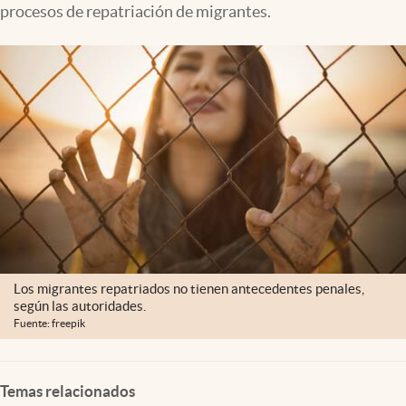
procesos de repatriación de migrantes.
Lifestyle
USA
Los migrantes repatriados no tienen antecedentes penales,
según las autoridades.
Fuente: freepik
Temas relacionados