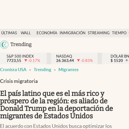
Últimas Noticias
ÚLTIMAS
WALL
ECONOMÍA
INMIGRACIÓN
STREAMING
TIEMPO
Finanzas y economía
NOTICIAS
STREET
Argentina
Trending
Wall Street y dólar
Y
España
Inmigración
DÓLAR
S&P 500 INDEX
NASDAQ
DÓLAR B
7723,55
-0.17
%
26.363,44
-0.83
%
México
$
1520
Trending
Cronista USA
Trending
Migrantes
USA
Tiempo
Colombia
Crisis migratoria
Uruguay
Ciencia y salud
El país latino que es el más rico y
Espiritual
próspero de la región: es aliado de
Donald Trump en la deportación de
Streaming
migrantes de Estados Unidos
PC y mobile
El acuerdo con Estados Unidos busca optimizar los