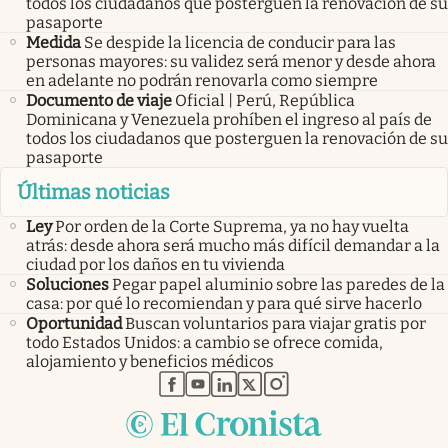
todos los ciudadanos que posterguen la renovación de su
pasaporte
Medida
Se despide la licencia de conducir para las
personas mayores: su validez será menor y desde ahora
en adelante no podrán renovarla como siempre
Documento de viaje
Oficial | Perú, República
Dominicana y Venezuela prohíben el ingreso al país de
todos los ciudadanos que posterguen la renovación de su
pasaporte
Últimas noticias
Ley
Por orden de la Corte Suprema, ya no hay vuelta
atrás: desde ahora será mucho más difícil demandar a la
ciudad por los daños en tu vivienda
Soluciones
Pegar papel aluminio sobre las paredes de la
casa: por qué lo recomiendan y para qué sirve hacerlo
Oportunidad
Buscan voluntarios para viajar gratis por
todo Estados Unidos: a cambio se ofrece comida,
alojamiento y beneficios médicos
abre en nueva pestaña
abre en nueva pestaña
abre en nueva pestaña
abre en nueva pestaña
abre en nueva pestaña