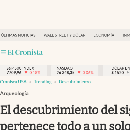
Últimas Noticias
Finanzas y economía
ÚLTIMAS NOTICIAS
WALL STREET Y DÓLAR
ECONOMÍA
INM
Wall Street y dólar
Inmigración
Trending
S&P 500 INDEX
NASDAQ
DÓLAR B
7709,96
-0.18
%
26.348,35
-0.06
%
$
1520
Tiempo
Cronista USA
Trending
Descubrimiento
Ciencia y salud
Arqueología
Espiritual
El descubrimiento del si
Streaming
pertenece todo a un solo
PC y mobile