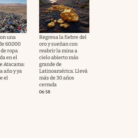
ron una
Regresa la fiebre del
e 60.000
oro y sueñan con
 de ropa
reabrir la mina a
a en el
cielo abierto más
de Atacama:
grande de
a año y ya
Latinoamérica. Llevá
e el
más de 30 años
cerrada
06:58