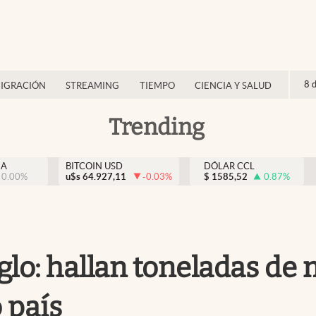
8 
IGRACIÓN
STREAMING
TIEMPO
CIENCIA Y SALUD
Trending
NA
BITCOIN USD
DÓLAR CCL
0.00
%
u$s
64.927,11
-0.03
%
$
1585,52
0.87
%
glo: hallan toneladas de
 país