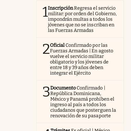
1
Inscripción
Regresa el servicio
militar: por orden del Gobierno,
impondrán multas a todos los
jóvenes que no se inscriban en
las Fuerzas Armadas
2
Oficial
Confirmado por las
Fuerzas Armadas | En agosto
vuelve el servicio militar
obligatorio y los jóvenes de
entre 18 y 39 años deben
integrar el Ejército
3
Documento
Confirmado |
República Dominicana,
México y Panamá prohíben el
ingreso al país a todos los
ciudadanos que posterguen la
renovación de su pasaporte
Trámites
Es oficial | México,