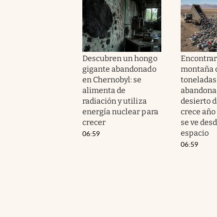
Descubren un hongo
Encontra
gigante abandonado
montaña d
en Chernobyl: se
toneladas
alimenta de
abandonad
radiación y utiliza
desierto 
energía nuclear para
crece año 
crecer
se ve desd
espacio
06:59
06:59