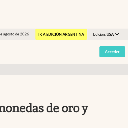
de agosto de 2026
IR A EDICIÓN ARGENTINA
Edición:
USA
Argentina
Acceder
España
México
USA
Colombia
Uruguay
 monedas de oro y