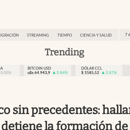
7 
IGRACIÓN
STREAMING
TIEMPO
CIENCIA Y SALUD
Trending
NA
BITCOIN USD
DÓLAR CCL
0.00
%
u$s
64.943,9
0.84
%
$
1585,52
0.87
%
co sin precedentes: hall
 detiene la formación d