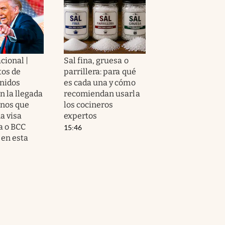
cional |
Sal fina, gruesa o
os de
parrillera: para qué
nidos
es cada una y cómo
n la llegada
recomiendan usarla
nos que
los cocineros
a visa
expertos
a o BCC
15:46
 en esta