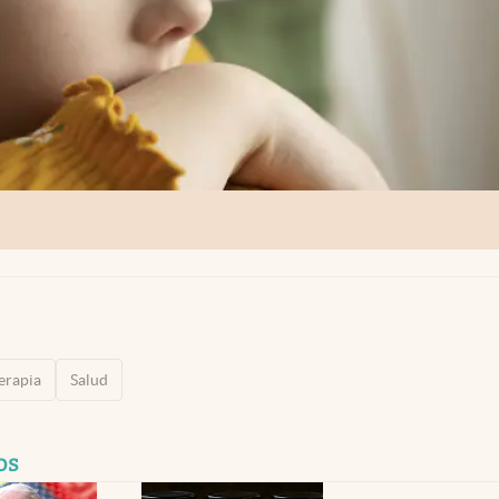
erapia
Salud
os