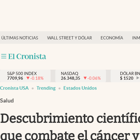
Últimas Noticias
Finanzas y economía
ÚLTIMAS NOTICIAS
WALL STREET Y DÓLAR
ECONOMÍA
INM
Wall Street y dólar
Inmigración
Trending
S&P 500 INDEX
NASDAQ
DÓLAR B
7709,96
-0.18
%
26.348,35
-0.06
%
$
1520
Tiempo
Cronista USA
Trending
Estados Unidos
Ciencia y salud
Salud
Espiritual
Descubrimiento científi
Streaming
que combate el cáncer y
PC y mobile