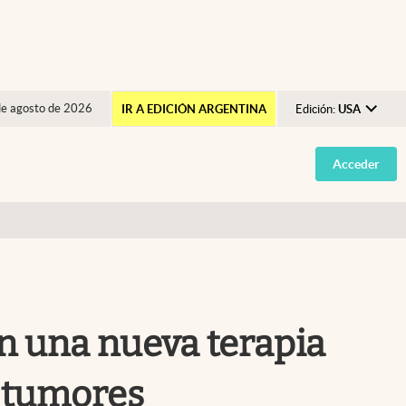
de agosto de 2026
IR A EDICIÓN ARGENTINA
Edición:
USA
Argentina
Acceder
España
México
USA
Colombia
Uruguay
an una nueva terapia
e tumores