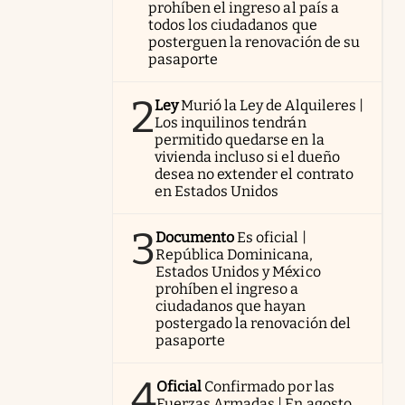
prohíben el ingreso al país a
todos los ciudadanos que
posterguen la renovación de su
pasaporte
2
Ley
Murió la Ley de Alquileres |
Los inquilinos tendrán
permitido quedarse en la
vivienda incluso si el dueño
desea no extender el contrato
en Estados Unidos
3
Documento
Es oficial |
República Dominicana,
Estados Unidos y México
prohíben el ingreso a
ciudadanos que hayan
postergado la renovación del
pasaporte
4
Oficial
Confirmado por las
Fuerzas Armadas | En agosto