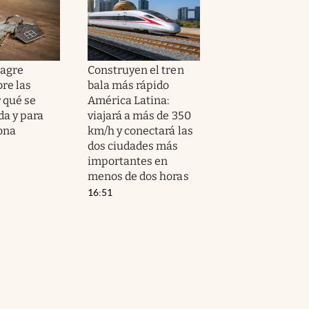
nagre
Construyen el tren
re las
bala más rápido
r qué se
América Latina:
a y para
viajará a más de 350
ona
km/h y conectará las
dos ciudades más
importantes en
menos de dos horas
16:51