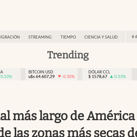
6 
IGRACIÓN
STREAMING
TIEMPO
CIENCIA Y SALUD
Trending
NA
BITCOIN USD
DÓLAR CCL
0.33
%
u$s
64.607,29
-0.30
%
$
1578,67
0.33
%
cial más largo de América
de las zonas más secas de