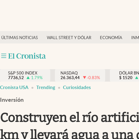
Últimas Noticias
Finanzas y economía
ÚLTIMAS NOTICIAS
WALL STREET Y DÓLAR
ECONOMÍA
INM
Wall Street y dólar
Inmigración
Trending
S&P 500 INDEX
NASDAQ
DÓLAR B
7736,52
1.79
%
26.363,44
-0.83
%
$
1520
Tiempo
Cronista USA
Trending
Curiosidades
Ciencia y salud
Inversión
Espiritual
Construyen el río artifi
Streaming
km y llevará agua a una 
PC y mobile