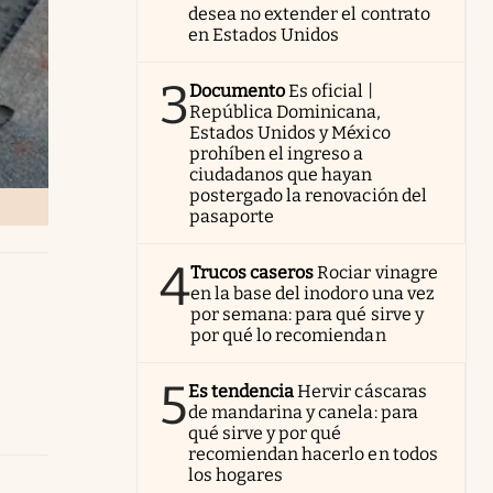
desea no extender el contrato
en Estados Unidos
3
Documento
Es oficial |
República Dominicana,
Estados Unidos y México
prohíben el ingreso a
ciudadanos que hayan
postergado la renovación del
pasaporte
4
Trucos caseros
Rociar vinagre
en la base del inodoro una vez
por semana: para qué sirve y
por qué lo recomiendan
5
Es tendencia
Hervir cáscaras
de mandarina y canela: para
qué sirve y por qué
recomiendan hacerlo en todos
los hogares