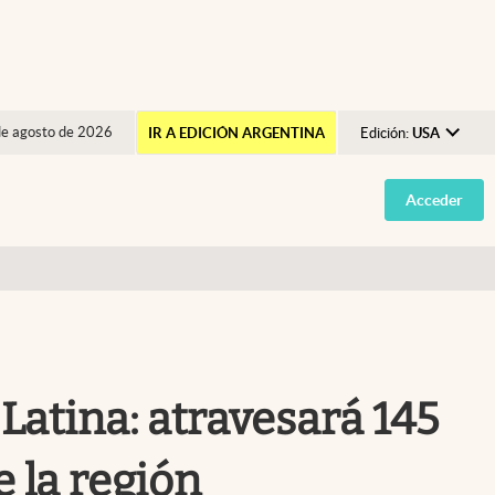
de agosto de 2026
IR A EDICIÓN ARGENTINA
Edición:
USA
Argentina
Acceder
España
México
USA
Colombia
Uruguay
 Latina: atravesará 145
 la región