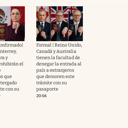
confirmado|
Formal | Reino Unido,
nterrey,
Canadá y Australia
ra y
tienen la facultad de
ohibirán el
denegar la entrada al
e
país a extranjeros
s que
que demoren este
stergado
trámite con su
te con su
pasaporte
e
20:06