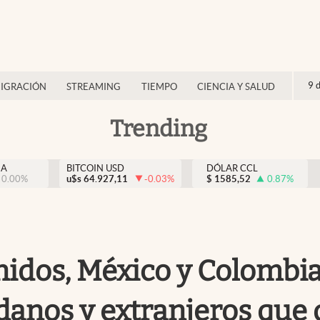
9 
IGRACIÓN
STREAMING
TIEMPO
CIENCIA Y SALUD
Trending
NA
BITCOIN USD
DÓLAR CCL
0.00
%
u$s
64.927,11
-0.03
%
$
1585,52
0.87
%
idos, México y Colombia 
dadanos y extranjeros qu