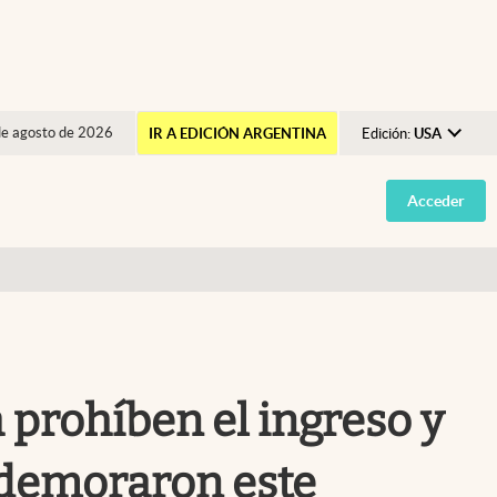
de agosto de 2026
IR A EDICIÓN ARGENTINA
Edición:
USA
Argentina
Acceder
España
México
USA
Colombia
Uruguay
prohíben el ingreso y
e demoraron este