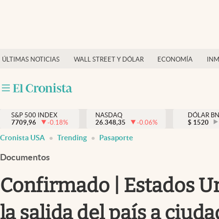
Últimas Noticias
Finanzas y economía
ÚLTIMAS NOTICIAS
WALL STREET Y DÓLAR
ECONOMÍA
INM
Wall Street y dólar
Inmigración
Trending
S&P 500 INDEX
NASDAQ
DÓLAR B
7709,96
-0.18
%
26.348,35
-0.06
%
$
1520
Tiempo
Cronista USA
Trending
Pasaporte
Ciencia y salud
Documentos
Espiritual
Confirmado | Estados Un
Streaming
la salida del país a ciu
PC y mobile