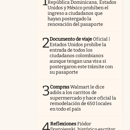
1
República Dominicana, Estados
Unidos y México prohíben el
ingreso a ciudadanos que
hayan postergado la
renovación del pasaporte
2
Documento de viaje
Oficial |
Estados Unidos prohíbe la
entrada de todos los
ciudadanos colombianos
aunque tengan una visa si
postergaron este trámite con
su pasaporte
3
Compras
Walmart le dice
adiós a los carritos de
supermercado y hace oficial la
remodelación de 650 locales
en todo el país
4
Reflexiones
Fiódor
Dostoievski, histórico escritor