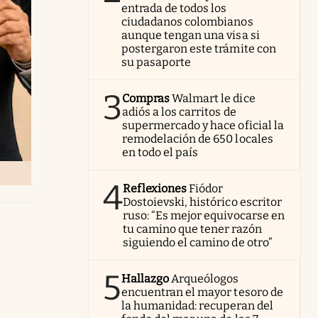
entrada de todos los
ciudadanos colombianos
aunque tengan una visa si
postergaron este trámite con
su pasaporte
3
Compras
Walmart le dice
adiós a los carritos de
supermercado y hace oficial la
remodelación de 650 locales
en todo el país
4
Reflexiones
Fiódor
Dostoievski, histórico escritor
ruso: “Es mejor equivocarse en
tu camino que tener razón
siguiendo el camino de otro”
5
Hallazgo
Arqueólogos
encuentran el mayor tesoro de
la humanidad: recuperan del