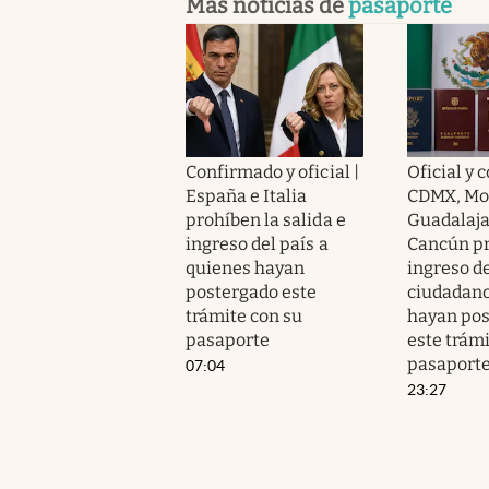
Más noticias de
pasaporte
Confirmado y oficial |
Oficial y 
España e Italia
CDMX, Mo
prohíben la salida e
Guadalaja
ingreso del país a
Cancún pr
quienes hayan
ingreso d
postergado este
ciudadano
trámite con su
hayan po
pasaporte
este trámi
pasaport
07:04
23:27