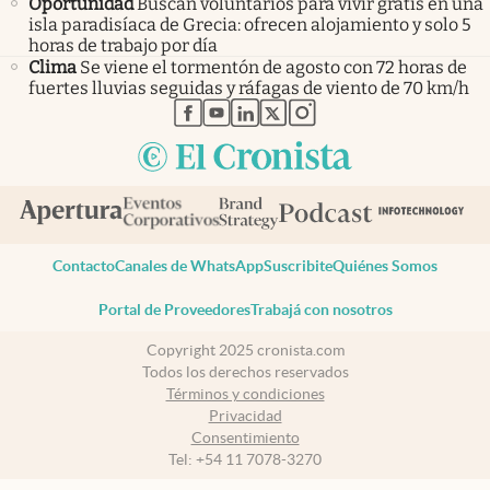
Oportunidad
Buscan voluntarios para vivir gratis en una
isla paradisíaca de Grecia: ofrecen alojamiento y solo 5
horas de trabajo por día
Clima
Se viene el tormentón de agosto con 72 horas de
fuertes lluvias seguidas y ráfagas de viento de 70 km/h
abre en nueva pestaña
abre en nueva pestaña
abre en nueva pestaña
abre en nueva pestaña
abre en nueva pestaña
Contacto
Canales de WhatsApp
Suscribite
Quiénes Somos
Portal de Proveedores
Trabajá con nosotros
Copyright 2025 cronista.com
Todos los derechos reservados
Términos y condiciones
Privacidad
Consentimiento
Tel:
+54 11 7078-3270