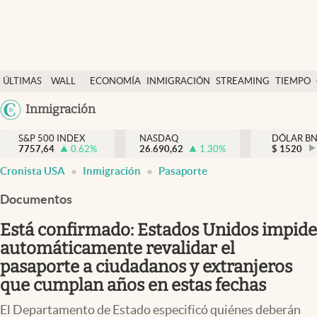
Últimas Noticias
ÚLTIMAS
WALL
ECONOMÍA
INMIGRACIÓN
STREAMING
TIEMPO
Finanzas y economía
NOTICIAS
STREET
Argentina
Inmigración
Wall Street y dólar
Y
España
Inmigración
DÓLAR
S&P 500 INDEX
NASDAQ
DÓLAR B
7757,64
0.62
%
26.690,62
1.30
%
México
$
1520
Trending
Cronista USA
Inmigración
Pasaporte
USA
Tiempo
Colombia
Documentos
Uruguay
Ciencia y salud
Está confirmado: Estados Unidos impide
Espiritual
automáticamente revalidar el
pasaporte a ciudadanos y extranjeros
Streaming
que cumplan años en estas fechas
PC y mobile
El Departamento de Estado especificó quiénes deberán