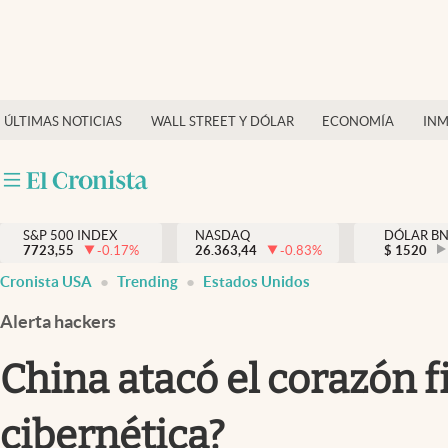
Últimas Noticias
Finanzas y economía
ÚLTIMAS NOTICIAS
WALL STREET Y DÓLAR
ECONOMÍA
INM
Wall Street y dólar
Inmigración
Trending
S&P 500 INDEX
NASDAQ
DÓLAR B
7723,55
-0.17
%
26.363,44
-0.83
%
$
1520
Tiempo
Cronista USA
Trending
Estados Unidos
Ciencia y salud
Alerta hackers
Espiritual
China atacó el corazón f
Streaming
cibernética?
PC y mobile