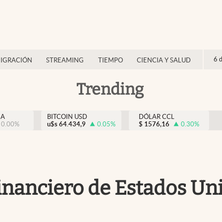
6 
IGRACIÓN
STREAMING
TIEMPO
CIENCIA Y SALUD
Trending
NA
BITCOIN USD
DÓLAR CCL
0.00
%
u$s
64.434,9
0.05
%
$
1576,16
0.30
%
inanciero de Estados Uni