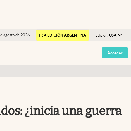
de agosto de 2026
IR A EDICIÓN ARGENTINA
Edición:
USA
Argentina
Acceder
España
México
USA
Colombia
Uruguay
dos: ¿inicia una guerra