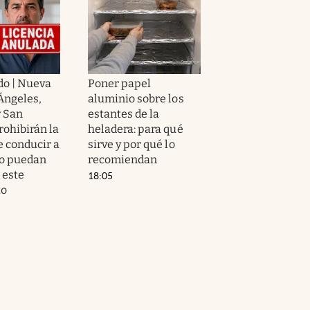
o | Nueva
Poner papel
Ángeles,
aluminio sobre los
 San
estantes de la
rohibirán la
heladera: para qué
e conducir a
sirve y por qué lo
o puedan
recomiendan
 este
18:05
to