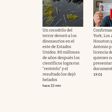
Un cocodrilo del
Confirmad
terror devoró a los
York, Los 
dinosaurios en el
Houston y
este de Estados
Antonio p
Unidos. 80 millones
licencia d
de años después los
quienes n
científicos lograron
presentar
“revivirlo” y el
documen
resultado los dejó
19:01
helados
hace 22 min