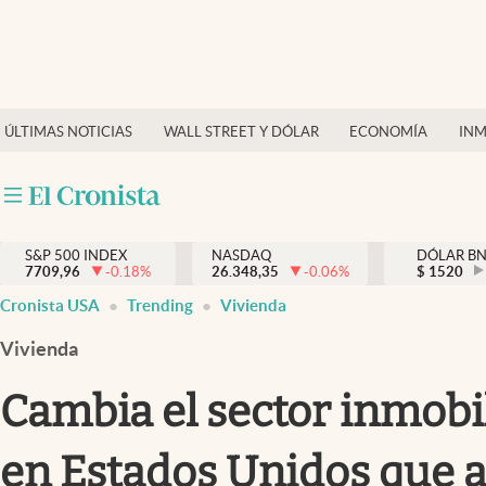
Últimas Noticias
Finanzas y economía
ÚLTIMAS NOTICIAS
WALL STREET Y DÓLAR
ECONOMÍA
INM
Wall Street y dólar
Inmigración
Trending
S&P 500 INDEX
NASDAQ
DÓLAR B
7709,96
-0.18
%
26.348,35
-0.06
%
$
1520
Tiempo
Cronista USA
Trending
Vivienda
Ciencia y salud
Vivienda
Espiritual
Cambia el sector inmobil
Streaming
en Estados Unidos que al
PC y mobile