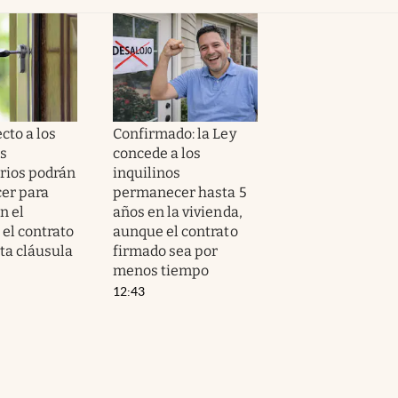
cto a los
Confirmado: la Ley
os
concede a los
rios podrán
inquilinos
er para
permanecer hasta 5
n el
años en la vivienda,
i el contrato
aunque el contrato
ta cláusula
firmado sea por
menos tiempo
12:43