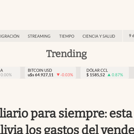
9 
IGRACIÓN
STREAMING
TIEMPO
CIENCIA Y SALUD
Trending
NA
BITCOIN USD
DÓLAR CCL
0.00
%
u$s
64.927,11
-0.03
%
$
1585,52
0.87
%
iario para siempre: esta
ivia los gastos del vend