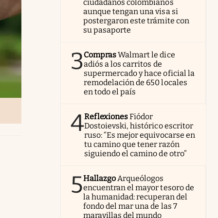
ciudadanos colombianos
aunque tengan una visa si
postergaron este trámite con
su pasaporte
3
Compras
Walmart le dice
adiós a los carritos de
supermercado y hace oficial la
remodelación de 650 locales
en todo el país
4
Reflexiones
Fiódor
Dostoievski, histórico escritor
ruso: “Es mejor equivocarse en
tu camino que tener razón
siguiendo el camino de otro”
5
Hallazgo
Arqueólogos
encuentran el mayor tesoro de
la humanidad: recuperan del
fondo del mar una de las 7
maravillas del mundo