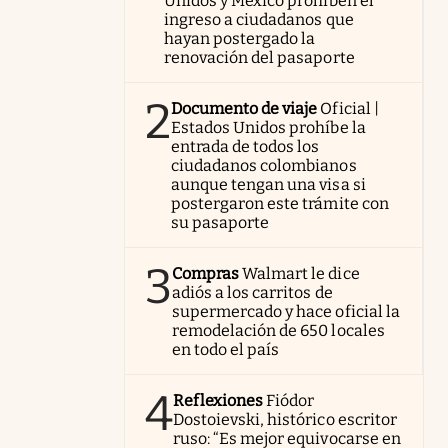
Unidos y México prohíben el
ingreso a ciudadanos que
hayan postergado la
renovación del pasaporte
2
Documento de viaje
Oficial |
Estados Unidos prohíbe la
entrada de todos los
ciudadanos colombianos
aunque tengan una visa si
postergaron este trámite con
su pasaporte
3
Compras
Walmart le dice
adiós a los carritos de
supermercado y hace oficial la
remodelación de 650 locales
en todo el país
4
Reflexiones
Fiódor
Dostoievski, histórico escritor
ruso: “Es mejor equivocarse en