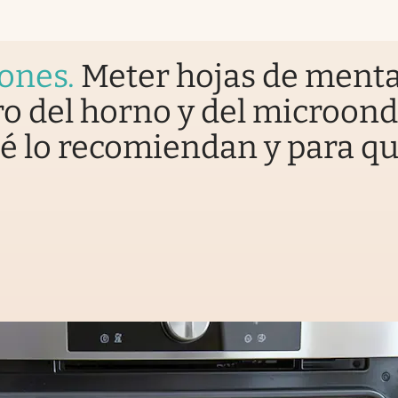
iones
.
Meter hojas de ment
o del horno y del microond
é lo recomiendan y para q