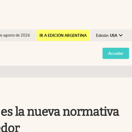
de agosto de 2026
IR A EDICIÓN ARGENTINA
Edición:
USA
Argentina
Acceder
España
México
USA
Colombia
Uruguay
 es la nueva normativa
edor