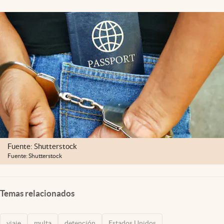
Lifestyle
USA
Fuente: Shutterstock
Fuente: Shutterstock
Temas relacionados
viaje
multa
detención
Estados Unidos