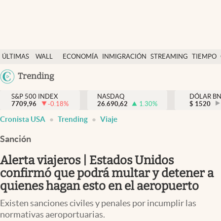
Últimas Noticias
ÚLTIMAS
WALL
ECONOMÍA
INMIGRACIÓN
STREAMING
TIEMPO
Finanzas y economía
NOTICIAS
STREET
Argentina
Trending
Wall Street y dólar
Y
España
Inmigración
DÓLAR
S&P 500 INDEX
NASDAQ
DÓLAR B
7709,96
-0.18
%
26.690,62
1.30
%
México
$
1520
Trending
Cronista USA
Trending
Viaje
USA
Tiempo
Colombia
Sanción
Uruguay
Ciencia y salud
Alerta viajeros | Estados Unidos
Espiritual
confirmó que podrá multar y detener a
quienes hagan esto en el aeropuerto
Streaming
Existen sanciones civiles y penales por incumplir las
PC y mobile
normativas aeroportuarias.