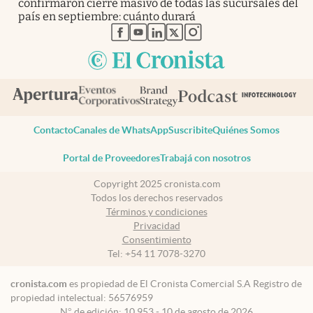
confirmaron cierre masivo de todas las sucursales del
país en septiembre: cuánto durará
abre en nueva pestaña
abre en nueva pestaña
abre en nueva pestaña
abre en nueva pestaña
abre en nueva pestaña
Contacto
Canales de WhatsApp
Suscribite
Quiénes Somos
Portal de Proveedores
Trabajá con nosotros
Copyright 2025 cronista.com
Todos los derechos reservados
Términos y condiciones
Privacidad
Consentimiento
Tel:
+54 11 7078-3270
cronista.com
es propiedad de El Cronista Comercial S.A Registro de
propiedad intelectual: 56576959
N° de edición: 10.953 - 10 de agosto de 2026