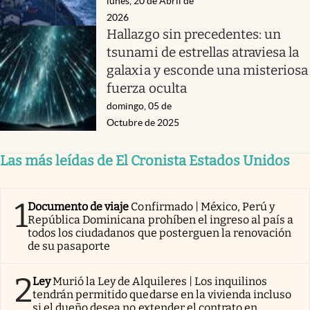
lunes, 20 de Abril de
2026
Hallazgo sin precedentes: un
tsunami de estrellas atraviesa la
galaxia y esconde una misteriosa
fuerza oculta
domingo, 05 de
Octubre de 2025
Las más leídas de El Cronista Estados Unidos
1
Documento de viaje
Confirmado | México, Perú y
República Dominicana prohíben el ingreso al país a
todos los ciudadanos que posterguen la renovación
de su pasaporte
2
Ley
Murió la Ley de Alquileres | Los inquilinos
tendrán permitido quedarse en la vivienda incluso
si el dueño desea no extender el contrato en