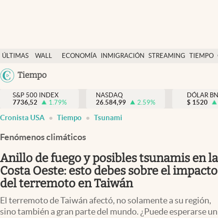
Últimas Noticias
ÚLTIMAS
WALL
ECONOMÍA
INMIGRACIÓN
STREAMING
TIEMPO
Finanzas y economía
NOTICIAS
STREET
Argentina
Tiempo
Wall Street y dólar
Y
España
Inmigración
DÓLAR
S&P 500 INDEX
NASDAQ
DÓLAR B
7736,52
1.79
%
26.584,99
2.59
%
México
$
1520
Trending
Cronista USA
Tiempo
Tsunami
USA
Tiempo
Colombia
Fenómenos climáticos
Uruguay
Ciencia y salud
Anillo de fuego y posibles tsunamis en la
Espiritual
Costa Oeste: esto debes sobre el impacto
del terremoto en Taiwán
Streaming
El terremoto de Taiwán afectó, no solamente a su región,
PC y mobile
sino también a gran parte del mundo. ¿Puede esperarse un