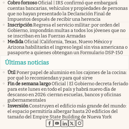
Cobro forzoso
Oficial | IRS confirmó que embargará
cuentas bancarias, vehículos y propiedades de personas
que no hayan presentado la Declaración Final de
Impuestos después de recibir una herencia
Inscripción
Regresa el servicio militar: por orden del
Gobierno, impondrán multas a todos los jóvenes que no
se inscriban en las Fuerzas Armadas
Medida
Oficial |California, Texas, Nuevo México y
Arizona habilitarán el ingreso legal sin visa americana o
pasaporte a quienes obtengan un Formulario DSP-150
Últimas noticias
Útil
Poner papel de aluminio en los cajones de la cocina:
por qué lo recomiendan y para qué sirve
Fin de semana largo
Oficial | El Gobierno decreta feriado
para este lunes en todo el país y habrá nuevo día de
descanso en 2026: cierran escuelas, bancos y oficinas
gubernamentales
Inversión
Construyen el edificio más grande del mundo:
el espacio permitiría albergar hasta 20 edificios del
tamaño del Empire State Building de Nueva York
abre en nueva pestaña
abre en nueva pestaña
abre en nueva pestaña
abre en nueva pestaña
abre en nueva pestaña