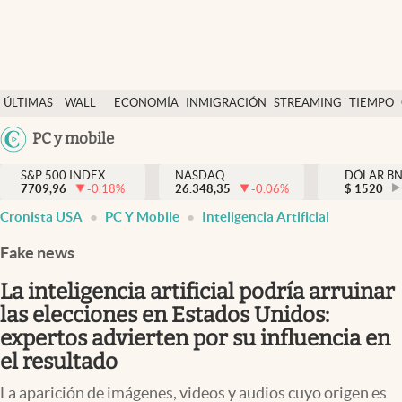
Últimas Noticias
ÚLTIMAS
WALL
ECONOMÍA
INMIGRACIÓN
STREAMING
TIEMPO
Finanzas y economía
NOTICIAS
STREET
Argentina
PC y mobile
Wall Street y dólar
Y
España
Inmigración
DÓLAR
S&P 500 INDEX
NASDAQ
DÓLAR B
7709,96
-0.18
%
26.348,35
-0.06
%
México
$
1520
Trending
Cronista USA
PC Y Mobile
Inteligencia Artificial
USA
Tiempo
Colombia
Fake news
Uruguay
Ciencia y salud
La inteligencia artificial podría arruinar
Espiritual
las elecciones en Estados Unidos:
expertos advierten por su influencia en
Streaming
el resultado
PC y mobile
La aparición de imágenes, videos y audios cuyo origen es