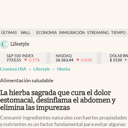
Últimas Noticias
ÚLTIMAS
WALL
ECONOMÍA
INMIGRACIÓN
STREAMING
TIEMPO
Finanzas y economía
NOTICIAS
STREET
Argentina
Lifestyle
Wall Street y dólar
Y
España
Inmigración
DÓLAR
S&P 500 INDEX
NASDAQ
DÓLAR B
7723,55
-0.17
%
26.363,44
-0.83
%
México
$
1520
Trending
Cronista USA
Lifestyle
Hierba
USA
Tiempo
Colombia
Alimentación saludable
Uruguay
Ciencia y salud
La hierba sagrada que cura el dolor
Espiritual
estomacal, desinflama el abdomen y
elimina las impurezas
Streaming
Consumir ingredientes naturales con fuertes propiedades
PC y mobile
y nutrientes es un factor fundamental para evitar algunas