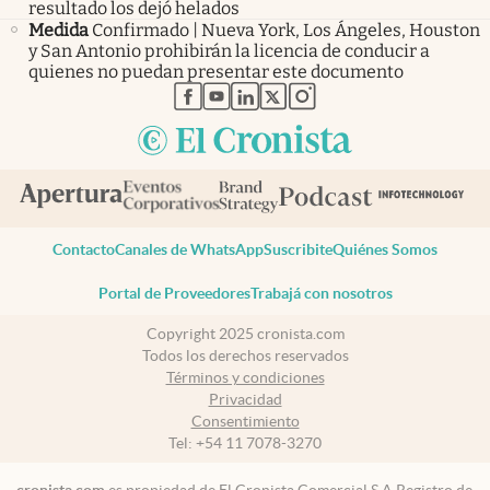
resultado los dejó helados
Medida
Confirmado | Nueva York, Los Ángeles, Houston
y San Antonio prohibirán la licencia de conducir a
quienes no puedan presentar este documento
abre en nueva pestaña
abre en nueva pestaña
abre en nueva pestaña
abre en nueva pestaña
abre en nueva pestaña
Contacto
Canales de WhatsApp
Suscribite
Quiénes Somos
Portal de Proveedores
Trabajá con nosotros
Copyright 2025 cronista.com
Todos los derechos reservados
Términos y condiciones
Privacidad
Consentimiento
Tel:
+54 11 7078-3270
cronista.com
es propiedad de El Cronista Comercial S.A Registro de