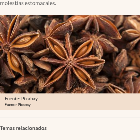
molestias estomacales.
Lifestyle
USA
Fuente: Pixabay
Fuente: Pixabay
Temas relacionados