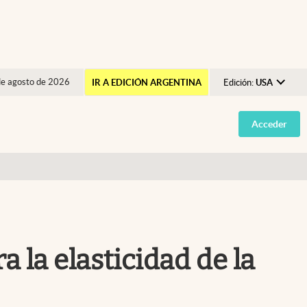
de agosto de 2026
IR A EDICIÓN ARGENTINA
Edición:
USA
Argentina
Acceder
España
México
USA
Colombia
Uruguay
 la elasticidad de la