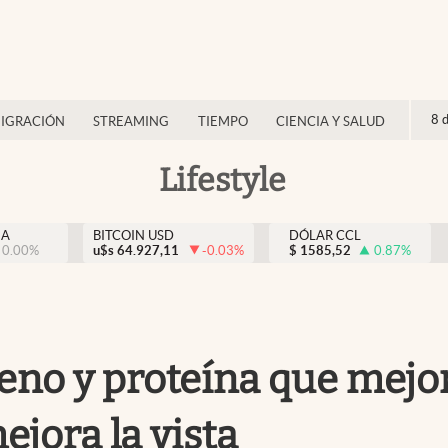
8 
IGRACIÓN
STREAMING
TIEMPO
CIENCIA Y SALUD
Lifestyle
NA
BITCOIN USD
DÓLAR CCL
0.00
%
u$s
64.927,11
-0.03
%
$
1585,52
0.87
%
eno y proteína que mejora
ejora la vista