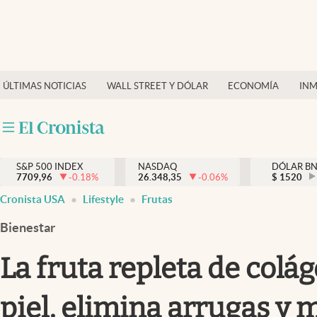
Últimas Noticias
Finanzas y economía
ÚLTIMAS NOTICIAS
WALL STREET Y DÓLAR
ECONOMÍA
INM
Wall Street y dólar
Inmigración
Trending
S&P 500 INDEX
NASDAQ
DÓLAR B
7709,96
-0.18
%
26.348,35
-0.06
%
$
1520
Tiempo
Cronista USA
Lifestyle
Frutas
Ciencia y salud
Bienestar
Espiritual
La fruta repleta de colág
Streaming
piel, elimina arrugas y m
PC y mobile