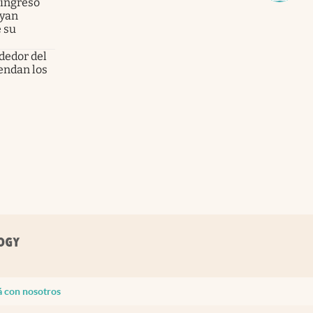
 ingreso
ayan
 su
dedor del
endan los
á con nosotros