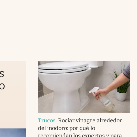
s
o
Trucos
.
Rociar vinagre alrededor
del inodoro: por qué lo
recomiendan los expertos y para