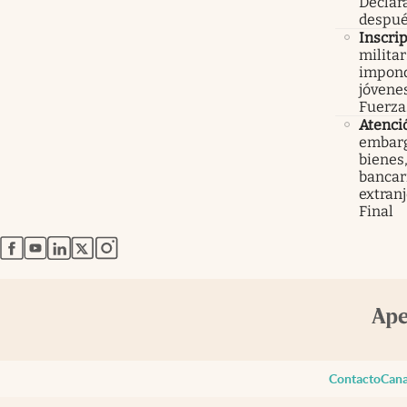
Declar
despué
Inscri
militar
impond
jóvenes
Fuerza
Atenci
embarg
bienes,
bancari
extranj
Final
abre en nueva pestaña
abre en nueva pestaña
abre en nueva pestaña
abre en nueva pestaña
abre en nueva pestaña
Contacto
Cana