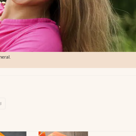
neral.
d