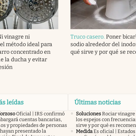
i vinagre ni
Truco casero
.
Poner bica
 el método ideal para
sodio alrededor del inodo
sarro concentrado en
qué sirve y por qué se r
 de la ducha y evitar
esión
ás leídas
Últimas noticias
forzoso
Oficial | IRS confirmó
Soluciones
Rociar vinagre
bargará cuentas bancarias,
los espejos con frecuencia
los y propiedades de personas
sirve y por qué es recome
 hayan presentado la
Medida
Es oficial | Estado