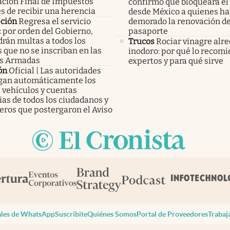
ación Final de Impuestos
confirmó que bloqueará el
s de recibir una herencia
desde México a quienes h
pción
Regresa el servicio
demorado la renovación de
: por orden del Gobierno,
pasaporte
rán multas a todos los
Trucos
Rociar vinagre alre
 que no se inscriban en las
inodoro: por qué lo recomi
s Armadas
expertos y para qué sirve
ón
Oficial | Las autoridades
an automáticamente los
 vehículos y cuentas
as de todos los ciudadanos y
eros que postergaron el Aviso
les de WhatsApp
Suscribite
Quiénes Somos
Portal de Proveedores
Trabaj