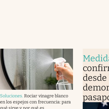
Medid
confir
desde 
demora
pasap
Soluciones
.
Rociar vinagre blanco
en los espejos con frecuencia: para
qué sirve y por qué es