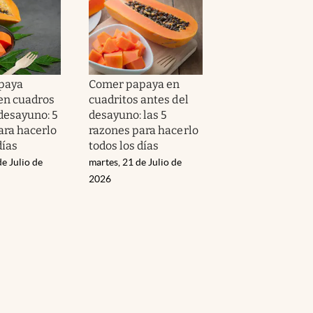
paya
Comer papaya en
 en cuadros
cuadritos antes del
 desayuno: 5
desayuno: las 5
ara hacerlo
razones para hacerlo
días
todos los días
de Julio de
martes, 21 de Julio de
2026