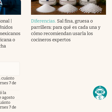
onal |
Diferencias
.
Sal fina, gruesa o
Unidos
parrillera: para qué es cada una y
 mexicanos
cómo recomiendan usarla los
icana o
cocineros expertos
cha
a cuánto
ernes 7 de
ó la
e agosto
cuánto
ernes 7 de