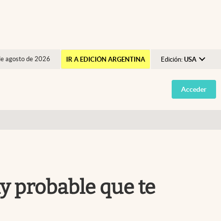
de agosto de 2026
IR A EDICIÓN ARGENTINA
Edición:
USA
Argentina
Acceder
España
México
USA
Colombia
Uruguay
uy probable que te