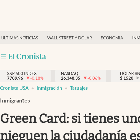
Últimas Noticias
Finanzas y economía
ÚLTIMAS NOTICIAS
WALL STREET Y DÓLAR
ECONOMÍA
INM
Wall Street y dólar
Inmigración
Trending
S&P 500 INDEX
NASDAQ
DÓLAR B
7709,96
-0.18
%
26.348,35
-0.06
%
$
1520
Tiempo
Cronista USA
Inmigración
Tatuajes
Ciencia y salud
Inmigrantes
Espiritual
Green Card: si tienes un
Streaming
nieguen la ciudadanía 
PC y mobile