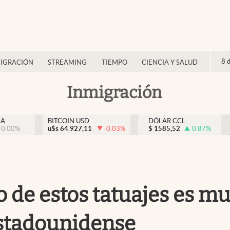
8 
IGRACIÓN
STREAMING
TIEMPO
CIENCIA Y SALUD
Inmigración
NA
BITCOIN USD
DÓLAR CCL
0.00
%
u$s
64.927,11
-0.03
%
$
1585,52
0.87
%
o de estos tatuajes es m
estadounidense