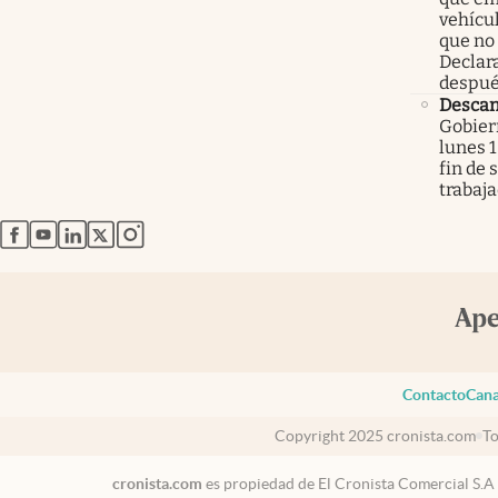
vehícu
que no
Declar
despué
Descan
Gobier
lunes 1
fin de
trabaj
abre en nueva pestaña
abre en nueva pestaña
abre en nueva pestaña
abre en nueva pestaña
abre en nueva pestaña
Contacto
Cana
Copyright 2025 cronista.com
To
cronista.com
es propiedad de El Cronista Comercial S.A