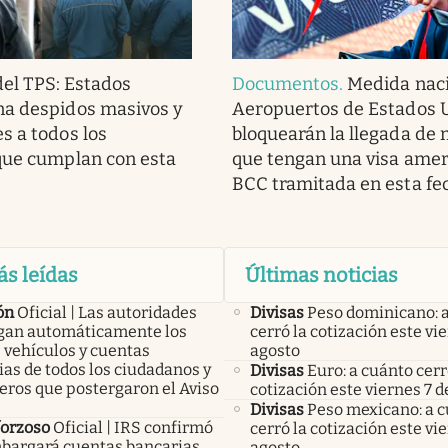
del TPS: Estados
Documentos
.
Medida naci
na despidos masivos y
Aeropuertos de Estados 
s a todos los
bloquearán la llegada de
que cumplan con esta
que tengan una visa amer
BCC tramitada en esta fe
ás leídas
Últimas noticias
ón
Oficial | Las autoridades
Divisas
Peso dominicano: 
an automáticamente los
cerró la cotización este vi
 vehículos y cuentas
agosto
as de todos los ciudadanos y
Divisas
Euro: a cuánto cerr
eros que postergaron el Aviso
cotización este viernes 7 d
Divisas
Peso mexicano: a 
forzoso
Oficial | IRS confirmó
cerró la cotización este vi
bargará cuentas bancarias,
agosto