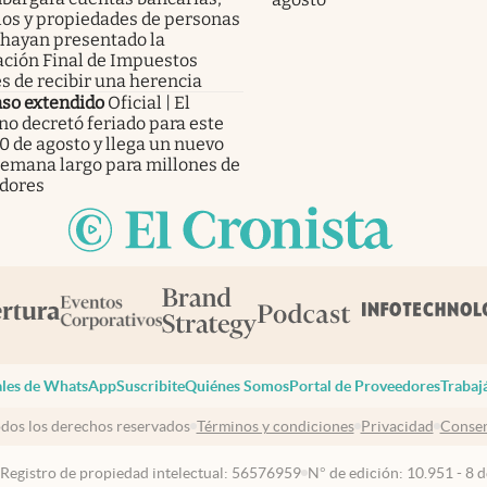
los y propiedades de personas
 hayan presentado la
ación Final de Impuestos
s de recibir una herencia
so extendido
Oficial | El
no decretó feriado para este
0 de agosto y llega un nuevo
 semana largo para millones de
adores
les de WhatsApp
Suscribite
Quiénes Somos
Portal de Proveedores
Trabaj
dos los derechos reservados
Términos y condiciones
Privacidad
Consen
 Registro de propiedad intelectual: 56576959
N° de edición: 10.951 - 8 