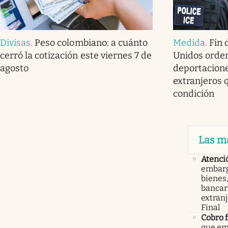
Divisas
.
Peso colombiano: a cuánto
Medida
.
Fin 
cerró la cotización este viernes 7 de
Unidos orde
agosto
deportacione
extranjeros 
condición
Las m
Atenci
embarg
bienes,
bancari
extranj
Final
Cobro 
que em