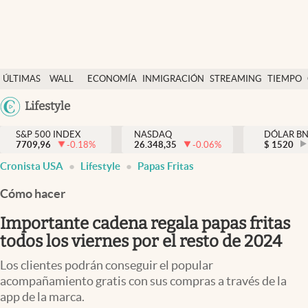
Últimas Noticias
ÚLTIMAS
WALL
ECONOMÍA
INMIGRACIÓN
STREAMING
TIEMPO
Finanzas y economía
NOTICIAS
STREET
Argentina
Lifestyle
Wall Street y dólar
Y
España
Inmigración
DÓLAR
S&P 500 INDEX
NASDAQ
DÓLAR B
7709,96
-0.18
%
26.348,35
-0.06
%
México
$
1520
Trending
Cronista USA
Lifestyle
Papas Fritas
USA
Tiempo
Colombia
Cómo hacer
Uruguay
Ciencia y salud
Importante cadena regala papas fritas
Espiritual
todos los viernes por el resto de 2024
Streaming
Los clientes podrán conseguir el popular
acompañamiento gratis con sus compras a través de la
PC y mobile
app de la marca.