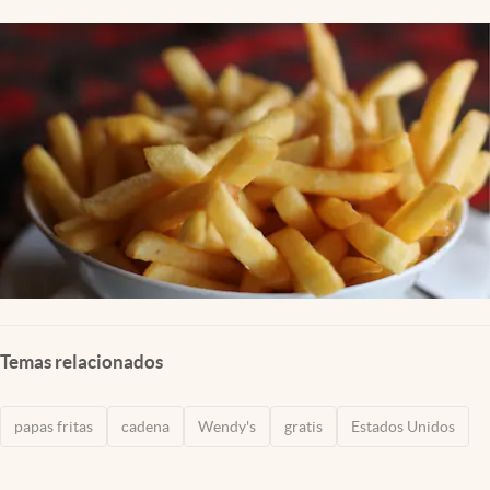
Lifestyle
USA
Temas relacionados
papas fritas
cadena
Wendy's
gratis
Estados Unidos