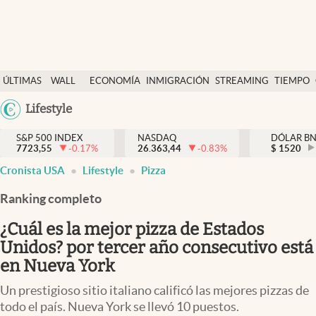
Últimas Noticias
ÚLTIMAS
WALL
ECONOMÍA
INMIGRACIÓN
STREAMING
TIEMPO
Finanzas y economía
NOTICIAS
STREET
Argentina
Lifestyle
Wall Street y dólar
Y
España
Inmigración
DÓLAR
S&P 500 INDEX
NASDAQ
DÓLAR B
7723,55
-0.17
%
26.363,44
-0.83
%
México
$
1520
Trending
Cronista USA
Lifestyle
Pizza
USA
Tiempo
Colombia
Ranking completo
Uruguay
Ciencia y salud
¿Cuál es la mejor pizza de Estados
Espiritual
Unidos? por tercer año consecutivo está
en Nueva York
Streaming
Un prestigioso sitio italiano calificó las mejores pizzas de
PC y mobile
todo el país. Nueva York se llevó 10 puestos.