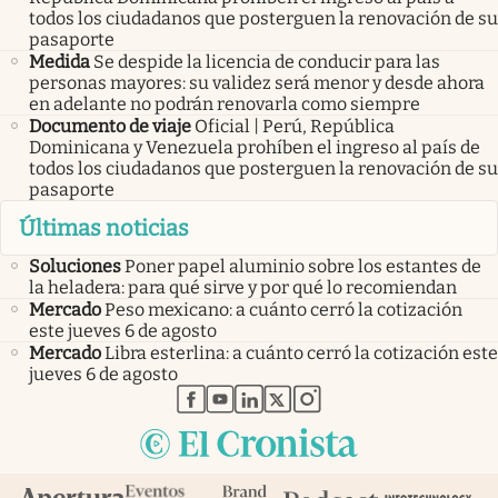
todos los ciudadanos que posterguen la renovación de su
pasaporte
Medida
Se despide la licencia de conducir para las
personas mayores: su validez será menor y desde ahora
en adelante no podrán renovarla como siempre
Documento de viaje
Oficial | Perú, República
Dominicana y Venezuela prohíben el ingreso al país de
todos los ciudadanos que posterguen la renovación de su
pasaporte
Últimas noticias
Soluciones
Poner papel aluminio sobre los estantes de
la heladera: para qué sirve y por qué lo recomiendan
Mercado
Peso mexicano: a cuánto cerró la cotización
este jueves 6 de agosto
Mercado
Libra esterlina: a cuánto cerró la cotización este
jueves 6 de agosto
abre en nueva pestaña
abre en nueva pestaña
abre en nueva pestaña
abre en nueva pestaña
abre en nueva pestaña