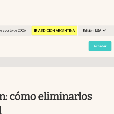
de agosto de 2026
IR A EDICIÓN ARGENTINA
Edición:
USA
Argentina
Acceder
España
México
USA
Colombia
Uruguay
ín: cómo eliminarlos
l