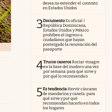
desea no extender el contrato
en Estados Unidos
3
Documento
Es oficial |
República Dominicana,
Estados Unidos y México
prohíben el ingreso a
ciudadanos que hayan
postergado la renovación del
pasaporte
4
Trucos caseros
Rociar vinagre
en la base del inodoro una vez
por semana: para qué sirve y
por qué lo recomiendan
5
Es tendencia
Hervir cáscaras
de mandarina y canela: para
qué sirve y por qué
recomiendan hacerlo en todos
los hogares