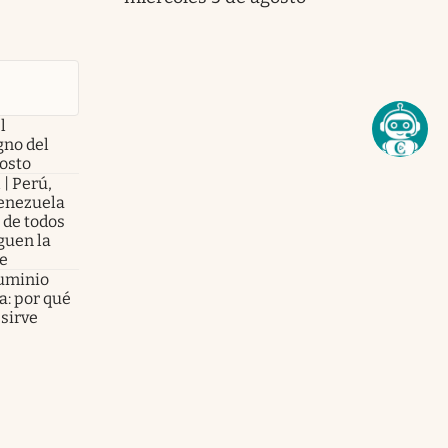
l
no del
gosto
 | Perú,
enezuela
 de todos
guen la
te
luminio
a: por qué
sirve