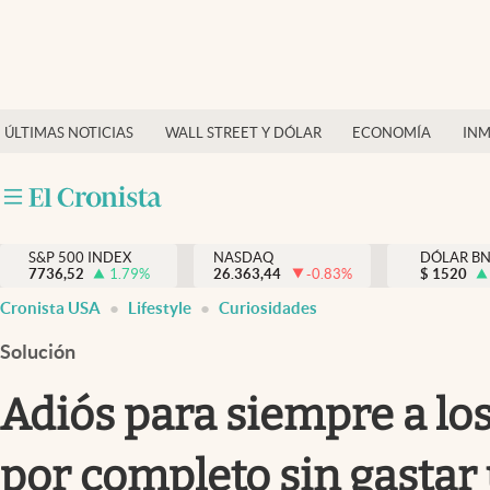
Últimas Noticias
Finanzas y economía
ÚLTIMAS NOTICIAS
WALL STREET Y DÓLAR
ECONOMÍA
INM
Wall Street y dólar
Inmigración
Trending
S&P 500 INDEX
NASDAQ
DÓLAR B
7736,52
1.79
%
26.363,44
-0.83
%
$
1520
Tiempo
Cronista USA
Lifestyle
Curiosidades
Ciencia y salud
Solución
Espiritual
Adiós para siempre a lo
Streaming
por completo sin gastar 
PC y mobile