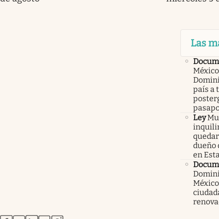
Las m
Docume
México
Domini
país a 
poster
pasapo
Ley
Mur
inquil
quedars
dueño 
en Est
Docum
Domini
México
ciudad
renova
abre en nueva pestaña
abre en nueva pestaña
abre en nueva pestaña
abre en nueva pestaña
abre en nueva pestaña