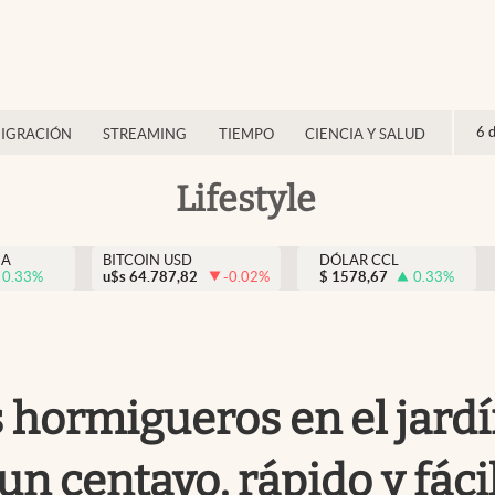
6 
IGRACIÓN
STREAMING
TIEMPO
CIENCIA Y SALUD
Lifestyle
NA
BITCOIN USD
DÓLAR CCL
0.33
%
u$s
64.787,82
-0.02
%
$
1578,67
0.33
%
s hormigueros en el jard
un centavo, rápido y fáci