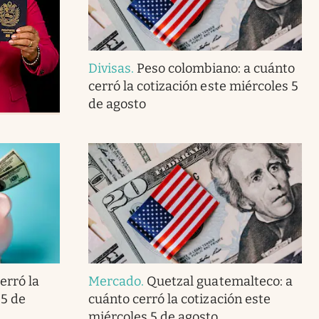
Divisas
.
Peso colombiano: a cuánto
cerró la cotización este miércoles 5
de agosto
erró la
Mercado
.
Quetzal guatemalteco: a
 5 de
cuánto cerró la cotización este
miércoles 5 de agosto