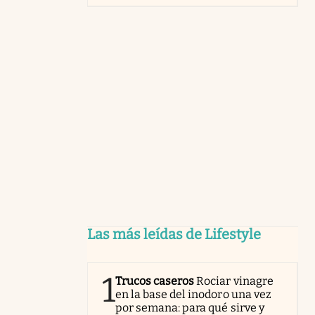
Las más leídas de Lifestyle
1
Trucos caseros
Rociar vinagre
en la base del inodoro una vez
por semana: para qué sirve y