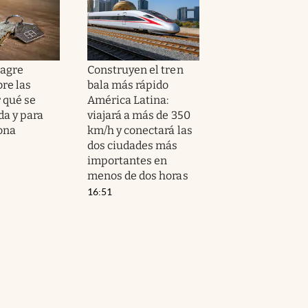
nagre
Construyen el tren
re las
bala más rápido
r qué se
América Latina:
a y para
viajará a más de 350
ona
km/h y conectará las
dos ciudades más
importantes en
menos de dos horas
16:51