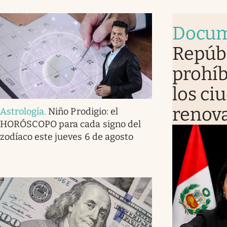
Docum
Repúb
prohíb
los ci
renova
Astrología
.
Niño Prodigio: el
HORÓSCOPO para cada signo del
zodíaco este jueves 6 de agosto