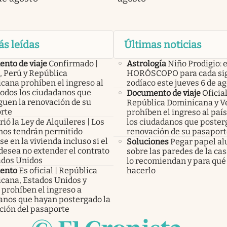
ás leídas
Últimas noticias
nto de viaje
Confirmado |
Astrología
Niño Prodigio: e
, Perú y República
HORÓSCOPO para cada sig
cana prohíben el ingreso al
zodíaco este jueves 6 de a
todos los ciudadanos que
Documento de viaje
Oficial
guen la renovación de su
República Dominicana y V
rte
prohíben el ingreso al país
ió la Ley de Alquileres | Los
los ciudadanos que poster
inos tendrán permitido
renovación de su pasapor
e en la vivienda incluso si el
Soluciones
Pegar papel a
desea no extender el contrato
sobre las paredes de la cas
ados Unidos
lo recomiendan y para qué 
ento
Es oficial | República
hacerlo
cana, Estados Unidos y
 prohíben el ingreso a
anos que hayan postergado la
ción del pasaporte