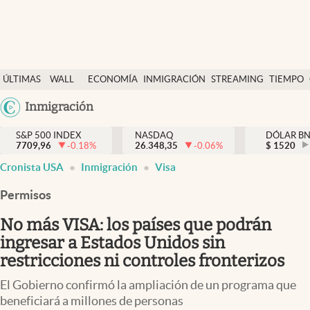
Últimas Noticias
ÚLTIMAS
WALL
ECONOMÍA
INMIGRACIÓN
STREAMING
TIEMPO
Finanzas y economía
NOTICIAS
STREET
Argentina
Inmigración
Wall Street y dólar
Y
España
Inmigración
DÓLAR
S&P 500 INDEX
NASDAQ
DÓLAR B
7709,96
-0.18
%
26.348,35
-0.06
%
México
$
1520
abre en nueva pestaña
abre en nueva pestaña
abre en nueva pestaña
abre en nueva pestaña
Trending
Cronista USA
Inmigración
Visa
USA
Tiempo
Colombia
Permisos
Uruguay
Ciencia y salud
No más VISA: los países que podrán
Espiritual
ingresar a Estados Unidos sin
restricciones ni controles fronterizos
Streaming
El Gobierno confirmó la ampliación de un programa que
PC y mobile
beneficiará a millones de personas