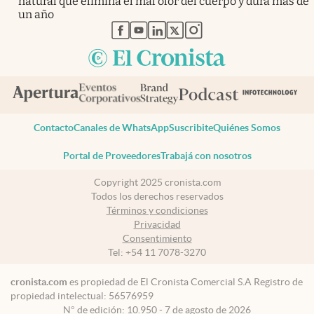
natural que elimina el mal olor del cuerpo y dura más de
un año
abre en nueva pestaña
abre en nueva pestaña
abre en nueva pestaña
abre en nueva pestaña
abre en nueva pestaña
Contacto
Canales de WhatsApp
Suscribite
Quiénes Somos
Portal de Proveedores
Trabajá con nosotros
Copyright 2025 cronista.com
Todos los derechos reservados
Términos y condiciones
Privacidad
Consentimiento
Tel:
+54 11 7078-3270
cronista.com
es propiedad de El Cronista Comercial S.A Registro de
propiedad intelectual: 56576959
N° de edición: 10.950 - 7 de agosto de 2026