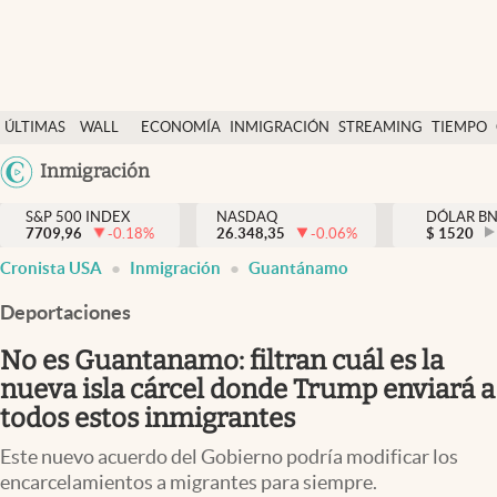
Últimas Noticias
ÚLTIMAS
WALL
ECONOMÍA
INMIGRACIÓN
STREAMING
TIEMPO
Finanzas y economía
NOTICIAS
STREET
Argentina
Inmigración
Wall Street y dólar
Y
España
Inmigración
DÓLAR
S&P 500 INDEX
NASDAQ
DÓLAR B
7709,96
-0.18
%
26.348,35
-0.06
%
México
$
1520
Trending
Cronista USA
Inmigración
Guantánamo
USA
Tiempo
Colombia
Deportaciones
Uruguay
Ciencia y salud
No es Guantanamo: filtran cuál es la
Espiritual
nueva isla cárcel donde Trump enviará a
todos estos inmigrantes
Streaming
Este nuevo acuerdo del Gobierno podría modificar los
PC y mobile
encarcelamientos a migrantes para siempre.