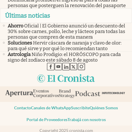
personas que posterguen la renovación del pasaporte
Últimas noticias
Ahorro
Oficial | El Gobierno anunció un descuento del
30% sobre carnes, pollo, leche y lácteos para todas las
personas que compren de esta manera
Soluciones
Hervir cáscara de naranja y clavo de olor:
para qué sirve y por qué lo recomiendan tanto
Astrología
Niño Prodigio: el HORÓSCOPO para cada
signo del zodíaco este sábado 8 de agosto
abre en nueva pestaña
abre en nueva pestaña
abre en nueva pestaña
abre en nueva pestaña
abre en nueva pestaña
Contacto
Canales de WhatsApp
Suscribite
Quiénes Somos
Portal de Proveedores
Trabajá con nosotros
Copyright 2025 cronista.com