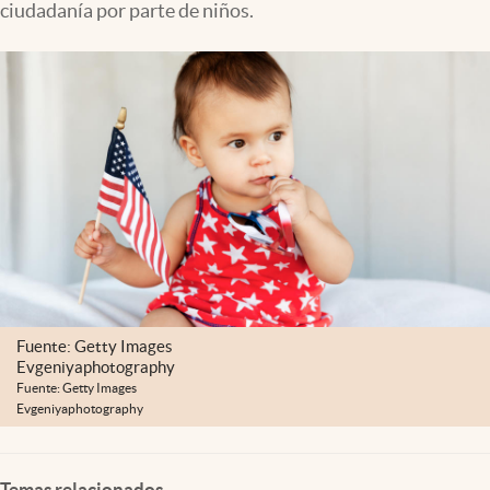
ciudadanía por parte de niños.
Lifestyle
USA
Fuente: Getty Images
Evgeniyaphotography
Fuente: Getty Images
Evgeniyaphotography
Temas relacionados