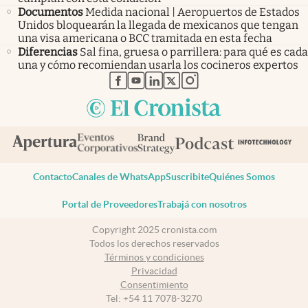
Documentos
Medida nacional | Aeropuertos de Estados
Unidos bloquearán la llegada de mexicanos que tengan
una visa americana o BCC tramitada en esta fecha
Diferencias
Sal fina, gruesa o parrillera: para qué es cada
una y cómo recomiendan usarla los cocineros expertos
abre en nueva pestaña
abre en nueva pestaña
abre en nueva pestaña
abre en nueva pestaña
abre en nueva pestaña
Contacto
Canales de WhatsApp
Suscribite
Quiénes Somos
Portal de Proveedores
Trabajá con nosotros
Copyright 2025 cronista.com
Todos los derechos reservados
Términos y condiciones
Privacidad
Consentimiento
Tel:
+54 11 7078-3270