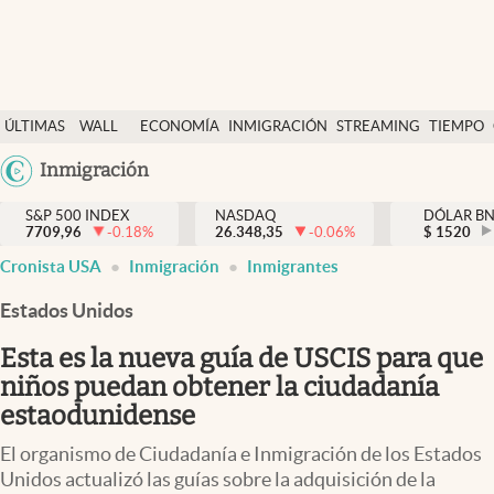
Últimas Noticias
ÚLTIMAS
WALL
ECONOMÍA
INMIGRACIÓN
STREAMING
TIEMPO
Finanzas y economía
NOTICIAS
STREET
Argentina
Inmigración
Wall Street y dólar
Y
España
Inmigración
DÓLAR
S&P 500 INDEX
NASDAQ
DÓLAR B
7709,96
-0.18
%
26.348,35
-0.06
%
México
$
1520
Trending
Cronista USA
Inmigración
Inmigrantes
USA
Tiempo
Colombia
Estados Unidos
Uruguay
Ciencia y salud
Esta es la nueva guía de USCIS para que
Espiritual
niños puedan obtener la ciudadanía
estaodunidense
Streaming
El organismo de Ciudadanía e Inmigración de los Estados
PC y mobile
Unidos actualizó las guías sobre la adquisición de la